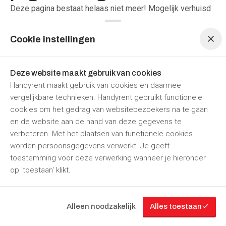
Deze pagina bestaat helaas niet meer! Mogelijk verhuisd
Menu navigatie
Menu navigatie
of verdwenen, of misschien een tikfout gemaakt? Hoe dan
ook onze excuses! Kunnen wij jou verder helpen?
Cookie instellingen
Terug naar de homepage
Deze website maakt gebruik van cookies
Handyrent maakt gebruik van cookies en daarmee
vergelijkbare technieken. Handyrent gebruikt functionele
cookies om het gedrag van websitebezoekers na te gaan
en de website aan de hand van deze gegevens te
verbeteren. Met het plaatsen van functionele cookies
“Jouw
partner
in
gereedschapverhuur”
worden persoonsgegevens verwerkt. Je geeft
Volg ons
toestemming voor deze verwerking wanneer je hieronder
op 'toestaan' klikt.
Cookie instellingen
Gebruikersvoorwaarden
Alleen noodzakelijk
Alles toestaan
© Handy Rent
2026