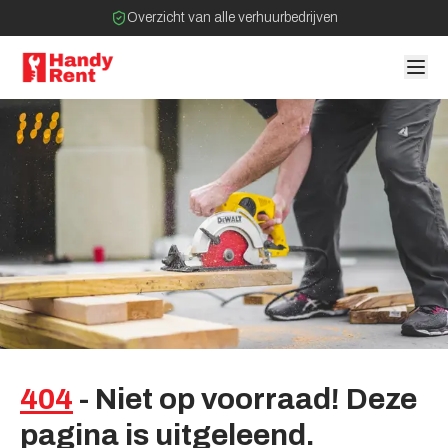
Overzicht van alle verhuurbedrijven
Filter op bedrijven bij jou in de buurt
Geen tussenpartijen bij verhuurovereenkomst
404
-
Niet
op
voorraad!
Deze
pagina
is
uitgeleend.