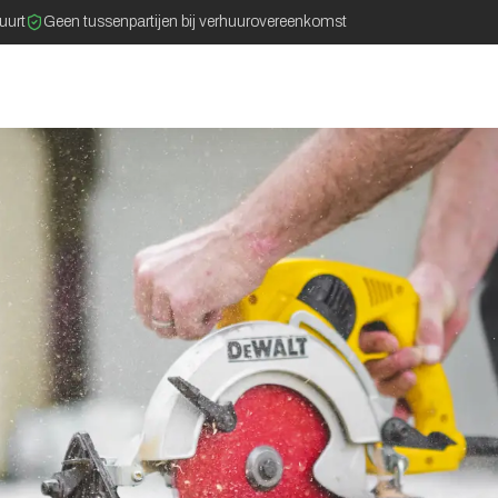
buurt
Geen tussenpartijen bij verhuurovereenkomst