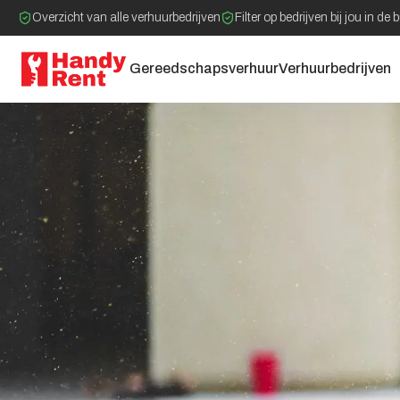
Overzicht van alle verhuurbedrijven
Filter op bedrijven bij jou in de 
Gereedschapsverhuur
Verhuurbedrijven