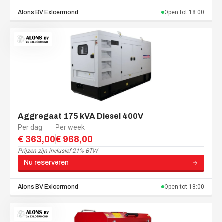
Alons BV
Exloermond
Open tot
18:00
Aggregaat 175 kVA Diesel 400V
Per dag
Per week
€ 363,00
€ 968,00
Prijzen zijn
inclusief 21% BTW
Nu reserveren
Alons BV
Exloermond
Open tot
18:00