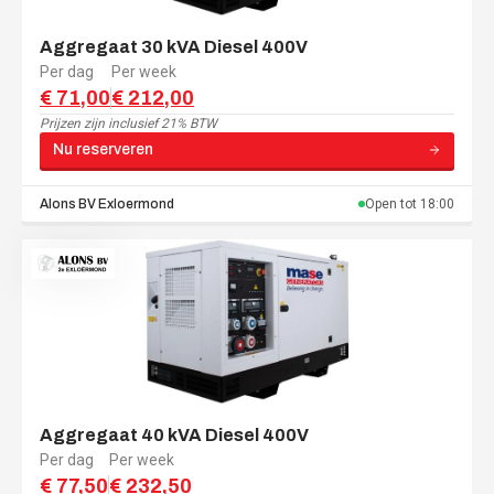
Aggregaat 30 kVA Diesel 400V
Per dag
Per week
€ 71,00
€ 212,00
Prijzen zijn
inclusief 21% BTW
Nu reserveren
Alons BV
Exloermond
Open tot
18:00
Aggregaat 40 kVA Diesel 400V
Per dag
Per week
€ 77,50
€ 232,50