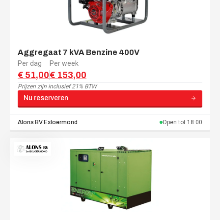
Aggregaat 7 kVA Benzine 400V
Per dag
Per week
€ 51,00
€ 153,00
Prijzen zijn
inclusief 21% BTW
Nu reserveren
Alons BV
Exloermond
Open tot
18:00