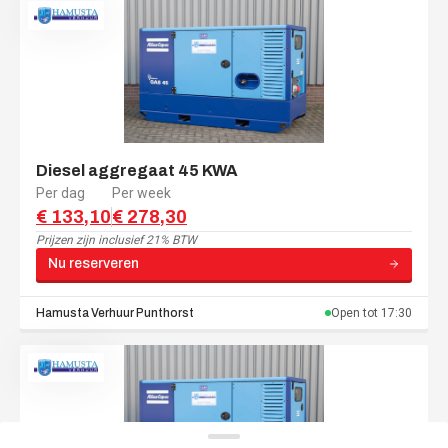
Diesel aggregaat 45 KWA
Per dag
Per week
€ 133,10
€ 278,30
Prijzen zijn
inclusief 21% BTW
Nu reserveren
Hamusta Verhuur
Punthorst
Open tot
17:30
Menu navigatie
Menu navigatie