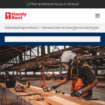
Filter op bedrijven bij jou in de buurt
Geen tussenpartijen bij verhuurovereenkomst
Gereedschapsverhuur
Generatoren en energievoorzieningen
D
Zoek je gereedschap/machine hieronder..