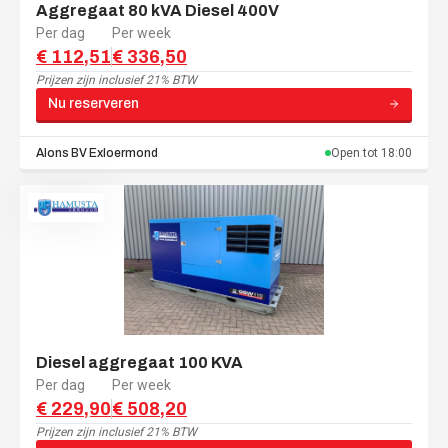
Aggregaat 80 kVA Diesel 400V
Per dag
Per week
€ 112,51
€ 336,50
Prijzen zijn
inclusief 21% BTW
Nu reserveren
Alons BV
Exloermond
Open tot
18:00
Diesel aggregaat 100 KVA
Per dag
Per week
€ 229,90
€ 508,20
Prijzen zijn
inclusief 21% BTW