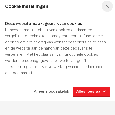
Cookie instellingen
Diesel aggregaat 60 KVA
Deze website maakt gebruik van cookies
Per dag
Per week
Handyrent maakt gebruik van cookies en daarmee
€ 133,10
€ 314,60
vergelijkbare technieken. Handyrent gebruikt functionele
Prijzen zijn
inclusief 21% BTW
cookies om het gedrag van websitebezoekers na te gaan
Nu reserveren
en de website aan de hand van deze gegevens te
verbeteren. Met het plaatsen van functionele cookies
Hamusta Verhuur
Punthorst
Open tot
17:30
worden persoonsgegevens verwerkt. Je geeft
toestemming voor deze verwerking wanneer je hieronder
op 'toestaan' klikt.
“Jouw
partner
in
gereedschapverhuur”
Alleen noodzakelijk
Alles toestaan
Filteren
Volg ons