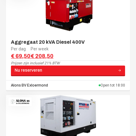
Aggregaat 20 kVA Diesel 400V
Per dag
Per week
€ 69,50
€ 208,50
Prijzen zijn
inclusief 21% BTW
Nu reserveren
Alons BV
Exloermond
Open tot
18:00