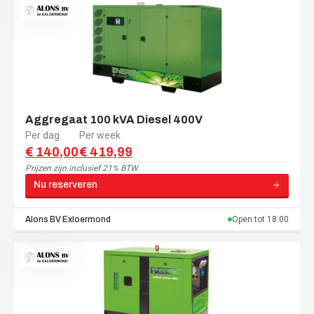
Aggregaat 100 kVA Diesel 400V
Per dag
Per week
€ 140,00
€ 419,99
Prijzen zijn
inclusief 21% BTW
Nu reserveren
Alons BV
Exloermond
Open tot
18:00