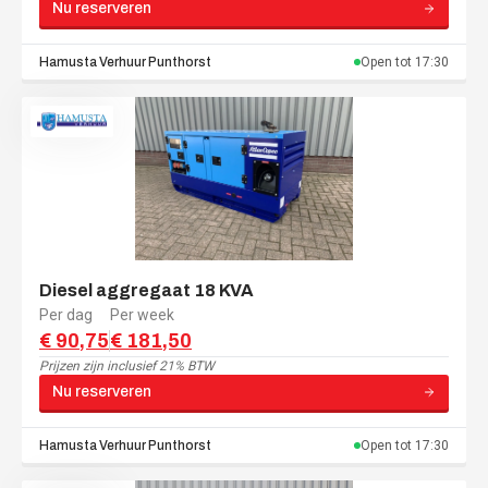
Nu reserveren
Hamusta Verhuur
Punthorst
Open tot
17:30
Diesel aggregaat 18 KVA
Per dag
Per week
€ 90,75
€ 181,50
Prijzen zijn
inclusief 21% BTW
Nu reserveren
Hamusta Verhuur
Punthorst
Open tot
17:30