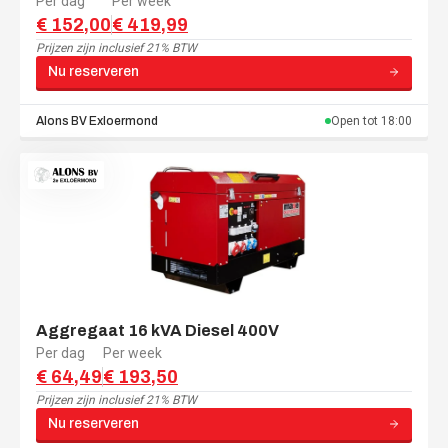
Per dag
Per week
€ 152,00
€ 419,99
Prijzen zijn
inclusief 21% BTW
Nu reserveren
Alons BV
Exloermond
Open tot
18:00
Aggregaat 16 kVA Diesel 400V
Per dag
Per week
€ 64,49
€ 193,50
Prijzen zijn
inclusief 21% BTW
Nu reserveren