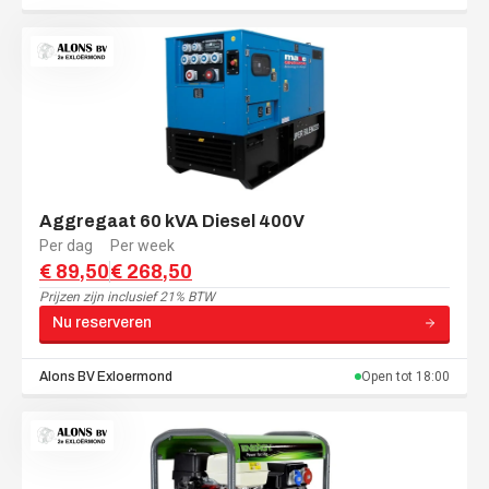
Aggregaat 60 kVA Diesel 400V
Per dag
Per week
€ 89,50
€ 268,50
Prijzen zijn
inclusief 21% BTW
Nu reserveren
Alons BV
Exloermond
Open tot
18:00