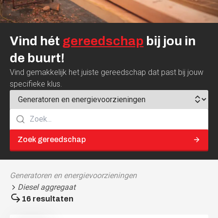
Vind
hét
gereedschap
bij
jou
in
de
buurt!
Vind gemakkelijk het juiste gereedschap dat past bij jouw
specifieke klus.
Zoek gereedschap
Generatoren en energievoorzieningen
Diesel aggregaat