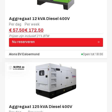
Aggregaat 12 kVA Diesel 400V
Per dag
Per week
€ 57,50
€ 172,50
Prijzen zijn
inclusief 21% BTW
Nu reserveren
Alons BV
Exloermond
Open tot
18:00
Aggregaat 125 kVA Diesel 400V