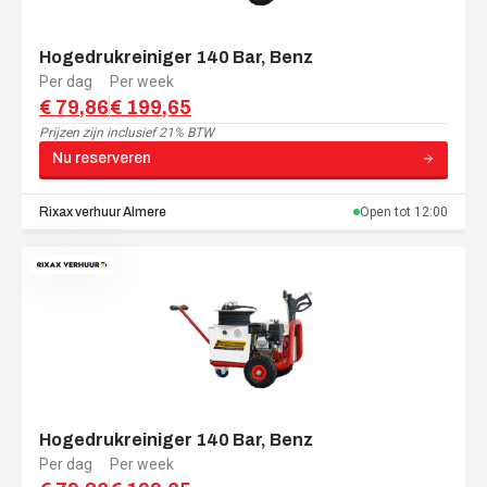
Hogedrukreiniger 140 Bar, Benz
Per dag
Per week
€ 79,86
€ 199,65
Prijzen zijn
inclusief 21% BTW
Nu reserveren
Rixax verhuur
Almere
Open tot
12:00
Hogedrukreiniger 140 Bar, Benz
Per dag
Per week