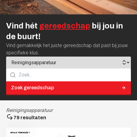
Vind
hét
gereedschap
bij
jou
in
de
buurt!
Vind gemakkelijk het juiste gereedschap dat past bij jouw
specifieke klus.
Zoek gereedschap
Reinigingsapparatuur