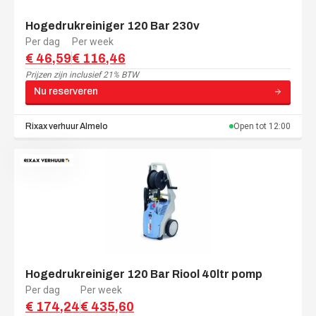
Hogedrukreiniger 120 Bar 230v
Per dag
Per week
€ 46,59
€ 116,46
Prijzen zijn
inclusief 21% BTW
Nu reserveren
Rixax verhuur
Almelo
Open tot
12:00
Hogedrukreiniger 120 Bar Riool 40ltr pomp
Per dag
Per week
€ 174,24
€ 435,60