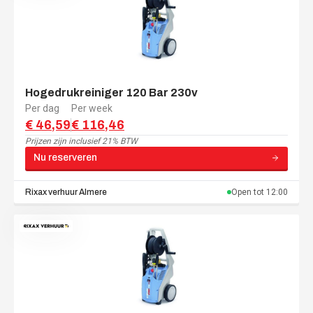
Hogedrukreiniger 120 Bar 230v
Per dag
Per week
€ 46,59
€ 116,46
Prijzen zijn
inclusief 21% BTW
Nu reserveren
Rixax verhuur
Almere
Open tot
12:00