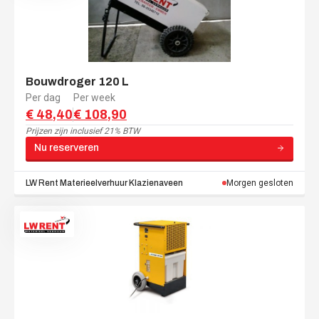
Bouwdroger 120 L
Per dag
Per week
€ 48,40
€ 108,90
Prijzen zijn
inclusief 21% BTW
Nu reserveren
LW Rent Materieelverhuur
Klazienaveen
Morgen gesloten