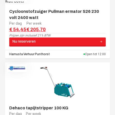
Cycloonstofzuiger Pullman ermator S26 230
volt 2400 watt
Per dag
Per week
€ 54,45
€ 205,70
Prijzen zijn
inclusief 21% BTW
Nu reserveren
Hamusta Verhuur
Punthorst
Open tot
12:00
Dehaco tapijtstripper 100 KG
Per dag
Per week