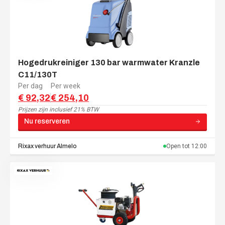
Hogedrukreiniger 130 bar warmwater Kranzle
C11/130T
Per dag
Per week
€ 92,32
€ 254,10
Prijzen zijn
inclusief 21% BTW
Nu reserveren
Rixax verhuur
Almelo
Open tot
12:00