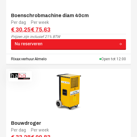
Boenschrobmachine diam 40cm
Per dag
Per week
€ 30,25
€ 75,63
Prijzen zijn
inclusief 21% BTW
Nu reserveren
Rixax verhuur
Almelo
Open tot
12:00
Bouwdroger
Per dag
Per week