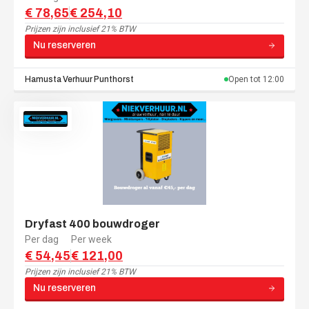
€ 78,65
€ 254,10
Prijzen zijn
inclusief 21% BTW
Nu reserveren
Hamusta Verhuur
Punthorst
Open tot
12:00
Dryfast 400 bouwdroger
Per dag
Per week
€ 54,45
€ 121,00
Prijzen zijn
inclusief 21% BTW
Nu reserveren