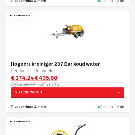
Rixax verhuur
Almere
Open tot
12:00
Hogedrukreiniger 207 Bar koud water
Per dag
Per week
€ 174,24
€ 435,60
Prijzen zijn
inclusief 21% BTW
Nu reserveren
Rixax verhuur
Almelo
Open tot
12:00