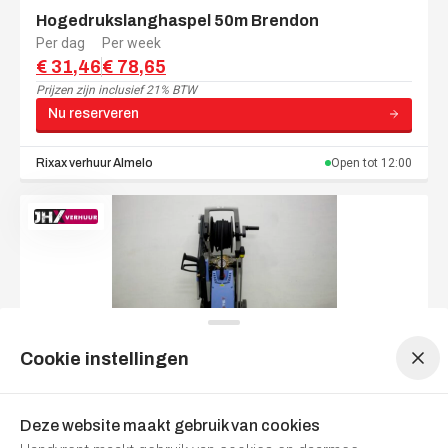
Hogedrukslanghaspel 50m Brendon
Per dag
Per week
€ 31,46
€ 78,65
Prijzen zijn
inclusief 21% BTW
Nu reserveren
Rixax verhuur
Almelo
Open tot
12:00
Menu navigatie
Menu navigatie
Cookie instellingen
Hogedrukspuit
Per dag
Per weekend
Per week
€ 30,25
€ 60,50
€ 90,75
Deze website maakt gebruik van cookies
Prijzen zijn
inclusief 21% BTW