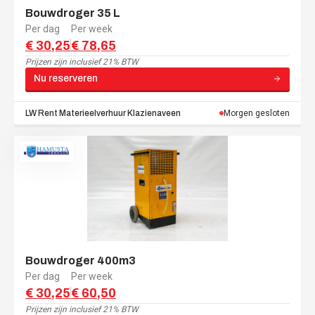
Bouwdroger 35 L
Per dag
Per week
€ 30,25
€ 78,65
Prijzen zijn
inclusief 21% BTW
Nu reserveren
LW Rent Materieelverhuur
Klazienaveen
Morgen gesloten
Bouwdroger 400m3
Per dag
Per week
€ 30,25
€ 60,50
Prijzen zijn
inclusief 21% BTW