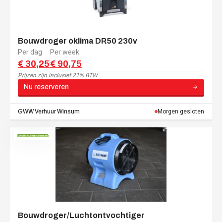
Bouwdroger oklima DR50 230v
Per dag
Per week
€ 30,25
€ 90,75
Prijzen zijn
inclusief 21% BTW
Nu reserveren
GWW Verhuur
Winsum
Morgen gesloten
Bouwdroger/Luchtontvochtiger