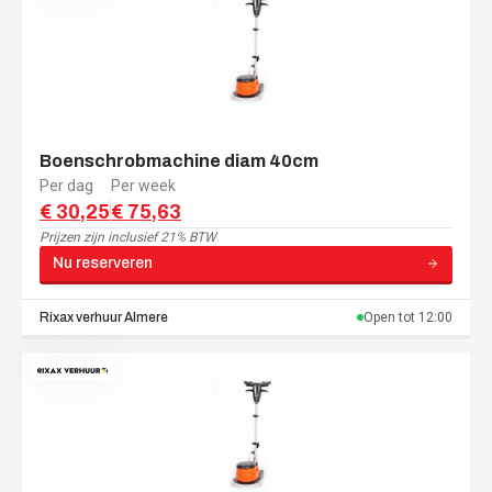
Boenschrobmachine diam 40cm
Per dag
Per week
€ 30,25
€ 75,63
Prijzen zijn
inclusief 21% BTW
Nu reserveren
Rixax verhuur
Almere
Open tot
12:00