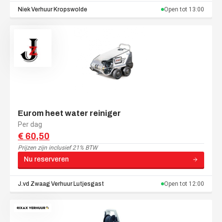
Niek Verhuur
Kropswolde
Open tot
13:00
Eurom heet water reiniger
Per dag
€ 60,50
Prijzen zijn
inclusief 21% BTW
Nu reserveren
J.vd Zwaag Verhuur
Lutjesgast
Open tot
12:00