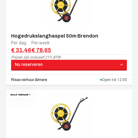
Hogedrukslanghaspel 50m Brendon
Per dag
Per week
€ 31,46
€ 78,65
Prijzen zijn
inclusief 21% BTW
Nu reserveren
Rixax verhuur
Almere
Open tot
12:00