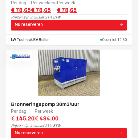
Per dag
Per weekend
Per week
€ 78,65
€ 78,65
€ 78,65
Prijzen zijn
inclusief 21% BTW
Nu reserveren
LW Techniek BV
Beilen
Open tot
12:30
Bronneringspomp 30m3/uur
Per dag
Per week
€ 145,20
€ 484,00
Prijzen zijn
inclusief 21% BTW
Nu reserveren