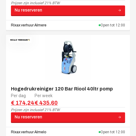
Prijzen zijn
inclusief 21% BTW
Nu reserveren
Rixax verhuur
Almere
Open tot
12:00
Hogedrukreiniger 120 Bar Riool 40ltr pomp
Per dag
Per week
€ 174,24
€ 435,60
Prijzen zijn
inclusief 21% BTW
Nu reserveren
Rixax verhuur
Almelo
Open tot
12:00