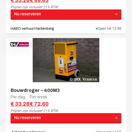
€ 33,28
€ 99,83
Prijzen zijn
inclusief 21% BTW
Nu reserveren
HABO verhuur
Hardenberg
Open tot
12:00
Bouwdroger – 400M3
Per dag
Per week
€ 33,28
€ 72,60
Prijzen zijn
inclusief 21% BTW
Nu reserveren