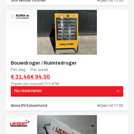
JHX Verhuur
Ommen
Open tot
12:00
Bouwdroger / Ruimtedroger
Per dag
Per week
€ 31,46
€ 94,50
Prijzen zijn
inclusief 21% BTW
Nu reserveren
Alons BV
Exloermond
Open tot
17:00