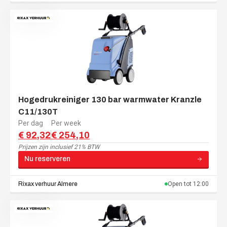
Hogedrukreiniger 130 bar warmwater Kranzle
C11/130T
Per dag
Per week
€ 92,32
€ 254,10
Prijzen zijn
inclusief 21% BTW
Nu reserveren
Rixax verhuur
Almere
Open tot
12:00