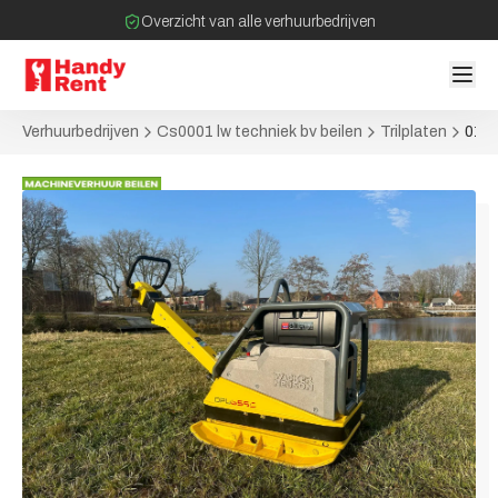
Overzicht van alle verhuurbedrijven
Filter op bedrijven bij jou in de buurt
Geen tussenpartijen bij verhuurovereenkomst
Verhuurbedrijven
Cs0001 lw techniek bv beilen
Trilplaten
012 