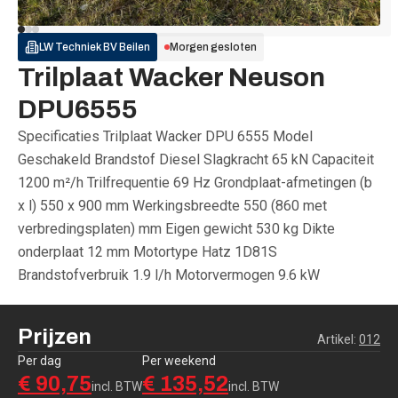
LW Techniek BV
Beilen
Morgen gesloten
Trilplaat Wacker Neuson
DPU6555
Specificaties Trilplaat Wacker DPU 6555 Model
Geschakeld Brandstof Diesel Slagkracht 65 kN Capaciteit
1200 m²/h Trilfrequentie 69 Hz Grondplaat-afmetingen (b
x l) 550 x 900 mm Werkingsbreedte 550 (860 met
verbredingsplaten) mm Eigen gewicht 530 kg Dikte
onderplaat 12 mm Motortype Hatz 1D81S
Brandstofverbruik 1.9 l/h Motorvermogen 9.6 kW
Prijzen
Artikel:
012
Per dag
Per weekend
€ 90,75
€ 135,52
incl. BTW
incl. BTW