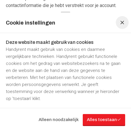
contactinformatie die je hebt verstrekt voor je account.
Menu navigatie
Menu navigatie
Handyrent.nl kan deze overeenkomst ook onmiddellijk en
zonder voorafgaande kennisgeving beëindigen en de
Cookie instellingen
toegang tot het Handyrent.nl Platform stopzetten als (i) je
deze Voorwaarden, onze Aanvullende Juridische
Voorwaarden of Beleidsregels materieel schendt, (ii) je
Deze website maakt gebruik van cookies
toepasselijke wetten overtreedt, of (iii) een dergelijke
Handyrent maakt gebruik van cookies en daarmee
actie noodzakelijk is om de persoonlijke veiligheid of
vergelijkbare technieken. Handyrent gebruikt functionele
eigendom van Handyrent.nl, zijn Leden of derden te
cookies om het gedrag van websitebezoekers na te gaan
beschermen (bijvoorbeeld in het geval van frauduleus
en de website aan de hand van deze gegevens te
gedrag van een Lid), of (iv) je account meer dan twee jaar
verbeteren. Met het plaatsen van functionele cookies
inactief is geweest.
worden persoonsgegevens verwerkt. Je geeft
13.3 Overtredingen
toestemming voor deze verwerking wanneer je hieronder
Als (i) je deze Voorwaarden schendt, (ii) je toepasselijke
op 'toestaan' klikt.
wetten, regelgevingen of rechten van derden overtreedt,
(iii) je Ccntent levert die illegaal is of incompatibel met
deze Voorwaarden, (iv) je herhaaldelijk slechte
Alleen noodzakelijk
Alles toestaan
beoordelingen hebt ontvangen of Handyrent.nl anderszins