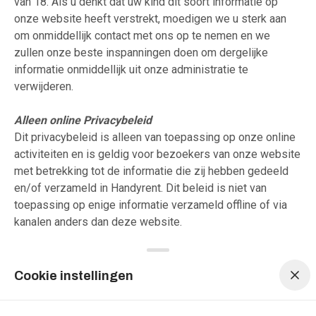
van 18. Als u denkt dat uw kind dit soort informatie op
onze website heeft verstrekt, moedigen we u sterk aan
om onmiddellijk contact met ons op te nemen en we
zullen onze beste inspanningen doen om dergelijke
informatie onmiddellijk uit onze administratie te
verwijderen.
Alleen online Privacybeleid
Dit privacybeleid is alleen van toepassing op onze online
activiteiten en is geldig voor bezoekers van onze website
met betrekking tot de informatie die zij hebben gedeeld
en/of verzameld in Handyrent. Dit beleid is niet van
toepassing op enige informatie verzameld offline of via
kanalen anders dan deze website.
Menu navigatie
Menu navigatie
Toestemming
Door gebruik te maken van onze website, stemt u hierbij in
Cookie instellingen
met ons Privacybeleid en gaat u akkoord met de
algemene voorwaarden.