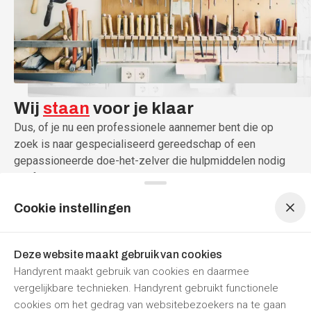
Wij
staan
voor
je
klaar
Dus, of je nu een professionele aannemer bent die op
zoek is naar gespecialiseerd gereedschap of een
gepassioneerde doe-het-zelver die hulpmiddelen nodig
heeft voor een nieuw project, HandyRent staat voor je
Menu navigatie
Menu navigatie
klaar.
Cookie instellingen
Wij zijn er om jou te helpen bij het vinden van de juiste
verhuurbedrijven, zodat jij je kunt concentreren op wat het
Deze website maakt gebruik van cookies
belangrijkst is: het succesvol uitvoeren van je project.
Handyrent maakt gebruik van cookies en daarmee
vergelijkbare technieken. Handyrent gebruikt functionele
cookies om het gedrag van websitebezoekers na te gaan