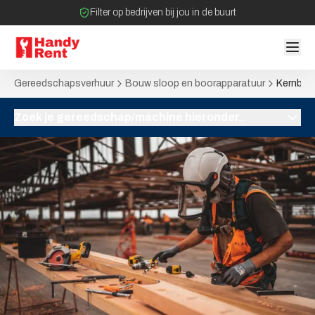
Filter op bedrijven bij jou in de buurt
Geen tussenpartijen bij verhuurovereenkomst
Gereedschapsverhuur
Bouw sloop en boorapparatuur
Kernboo
Zoek je gereedschap/machine hieronder..