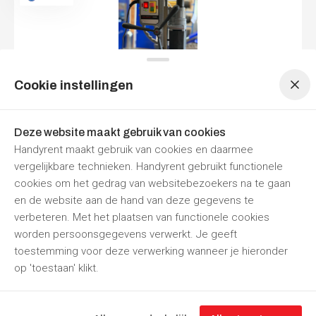
Menu navigatie
Menu navigatie
Cookie instellingen
Magneet kernboormachine 4-40mm
Per dag
Per week
Deze website maakt gebruik van cookies
€ 42,35
€ 121,00
Handyrent maakt gebruik van cookies en daarmee
Prijzen zijn
inclusief 21% BTW
vergelijkbare technieken. Handyrent gebruikt functionele
Nu reserveren
cookies om het gedrag van websitebezoekers na te gaan
en de website aan de hand van deze gegevens te
Hamusta Verhuur
Punthorst
Open tot
17:30
verbeteren. Met het plaatsen van functionele cookies
worden persoonsgegevens verwerkt. Je geeft
toestemming voor deze verwerking wanneer je hieronder
op 'toestaan' klikt.
“Jouw
partner
in
gereedschapverhuur”