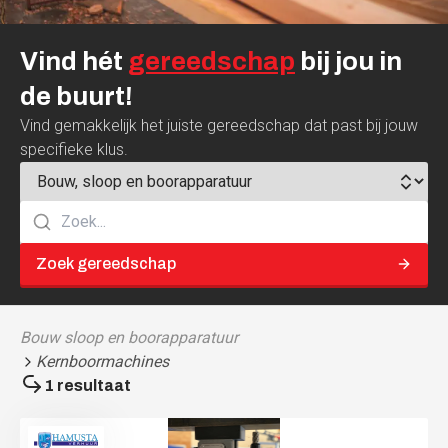
Vind
hét
gereedschap
bij
jou
in
de
buurt!
Vind gemakkelijk het juiste gereedschap dat past bij jouw
specifieke klus.
Zoek gereedschap
Bouw sloop en boorapparatuur
Kernboormachines