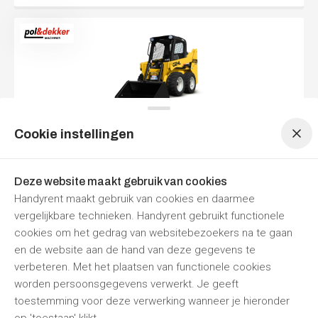
Menu navigatie
Menu navigatie
Cookie instellingen
GEHL R105 - SCHRANKLADER
Per dag
Per week
€ 157,30
€ 629,20
Deze website maakt gebruik van cookies
Prijzen zijn
inclusief 21% BTW
Handyrent maakt gebruik van cookies en daarmee
Nu reserveren
vergelijkbare technieken. Handyrent gebruikt functionele
cookies om het gedrag van websitebezoekers na te gaan
Pol & Dekker Machines
Hoogeveen
Morgen om 8:00
en de website aan de hand van deze gegevens te
verbeteren. Met het plaatsen van functionele cookies
Vorige
1
/
2
Volgende
worden persoonsgegevens verwerkt. Je geeft
toestemming voor deze verwerking wanneer je hieronder