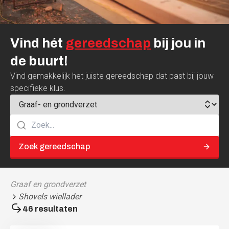
Vind
hét
gereedschap
bij
jou
in
de
buurt!
Vind gemakkelijk het juiste gereedschap dat past bij jouw
specifieke klus.
Zoek gereedschap
Graaf en grondverzet
Shovels wiellader