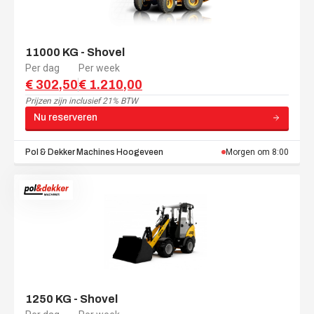
11000 KG - Shovel
Per dag
Per week
€ 302,50
€ 1.210,00
Prijzen zijn
inclusief 21% BTW
Nu reserveren
Pol & Dekker Machines
Hoogeveen
Morgen om 8:00
1250 KG - Shovel