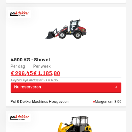
4500 KG - Shovel
Per dag
Per week
€ 296,45
€ 1.185,80
Prijzen zijn
inclusief 21% BTW
Nu reserveren
Pol & Dekker Machines
Hoogeveen
Morgen om 8:00