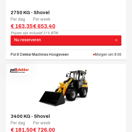
2750 KG - Shovel
Per dag
Per week
€ 163,35
€ 653,40
Prijzen zijn
inclusief 21% BTW
Nu reserveren
Pol & Dekker Machines
Hoogeveen
Morgen om 8:00
3400 KG - Shovel
Per dag
Per week
€ 181,50
€ 726,00