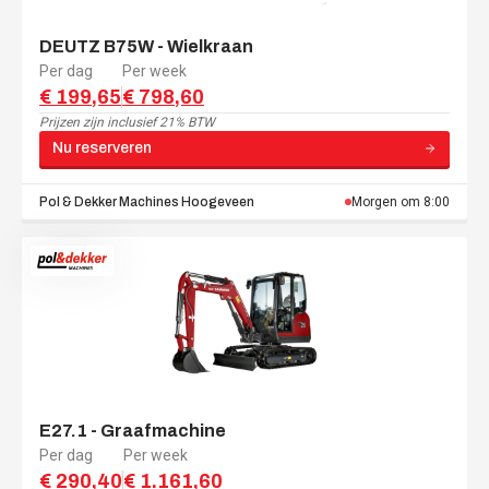
DEUTZ B75W - Wielkraan
Per dag
Per week
€ 199,65
€ 798,60
Prijzen zijn
inclusief 21% BTW
Nu reserveren
Pol & Dekker Machines
Hoogeveen
Morgen om 8:00
E27.1 - Graafmachine
Per dag
Per week
€ 290,40
€ 1.161,60