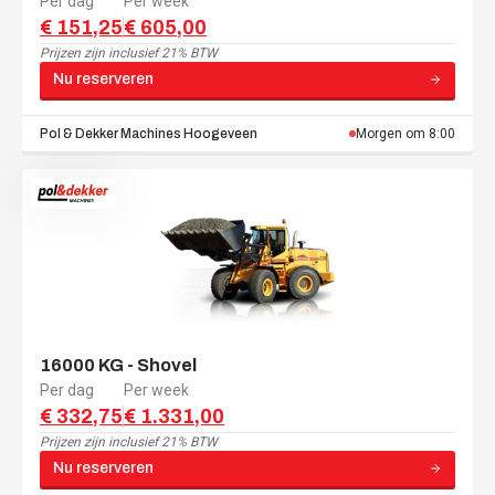
Per dag
Per week
€ 151,25
€ 605,00
Prijzen zijn
inclusief 21% BTW
Nu reserveren
Pol & Dekker Machines
Hoogeveen
Morgen om 8:00
16000 KG - Shovel
Per dag
Per week
€ 332,75
€ 1.331,00
Prijzen zijn
inclusief 21% BTW
Nu reserveren