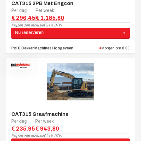
CAT315 2PB Met Engcon
Per dag
Per week
€ 296,45
€ 1.185,80
Prijzen zijn
inclusief 21% BTW
Nu reserveren
Pol & Dekker Machines
Hoogeveen
Morgen om 8:00
CAT315 Graafmachine
Per dag
Per week
€ 235,95
€ 943,80
Prijzen zijn
inclusief 21% BTW