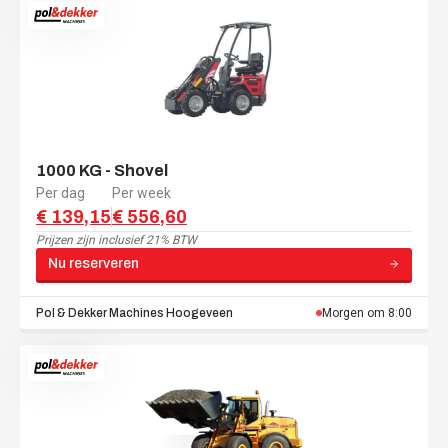
1000 KG - Shovel
Per dag
Per week
€ 139,15
€ 556,60
Prijzen zijn
inclusief 21% BTW
Nu reserveren
Pol & Dekker Machines
Hoogeveen
Morgen om 8:00