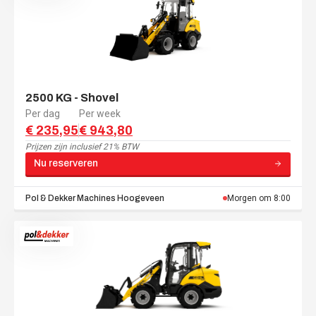
2500 KG - Shovel
Per dag
Per week
€ 235,95
€ 943,80
Prijzen zijn
inclusief 21% BTW
Nu reserveren
Pol & Dekker Machines
Hoogeveen
Morgen om 8:00