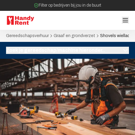
Filter op bedrijven bij jou in de buurt
Geen tussenpartijen bij verhuurovereenkomst
Gereedschapsverhuur
Graaf en grondverzet
Shovels wiellader
Zoek je gereedschap/machine hieronder..