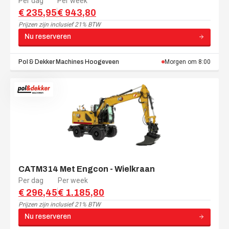
Per dag
Per week
€ 235,95
€ 943,80
Prijzen zijn
inclusief 21% BTW
Nu reserveren
Pol & Dekker Machines
Hoogeveen
Morgen om 8:00
CATM314 Met Engcon - Wielkraan
Per dag
Per week
€ 296,45
€ 1.185,80
Prijzen zijn
inclusief 21% BTW
Nu reserveren