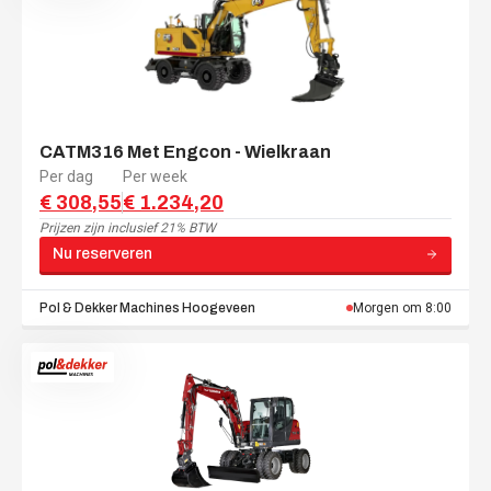
CATM316 Met Engcon - Wielkraan
Per dag
Per week
€ 308,55
€ 1.234,20
Prijzen zijn
inclusief 21% BTW
Nu reserveren
Pol & Dekker Machines
Hoogeveen
Morgen om 8:00