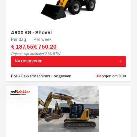
4900 KG - Shovel
Per dag
Per week
€ 187,55
€ 750,20
Prijzen zijn
inclusief 21% BTW
Nu reserveren
Pol & Dekker Machines
Hoogeveen
Morgen om 8:00