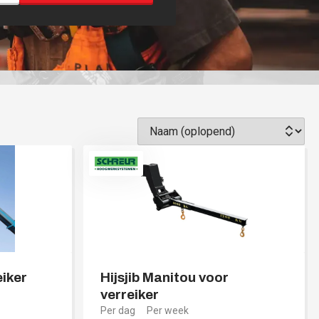
iker
Hijsjib Manitou voor
verreiker
Per dag
Per week