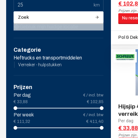
€ 102,
km
Prijzen zijn
Zoek
Nu rese
Gebruik mijn huidige locatie
Categorie
Heftrucks en transportmiddelen
Verreiker - hulpstukken
Prijzen
Per dag
€ / incl. btw
€ 33,88
€ 102,85
Hijsjip
verreik
Per week
€ / incl. btw
Per dag
€ 111,32
€ 411,40
€ 33,88
Prijzen zijn