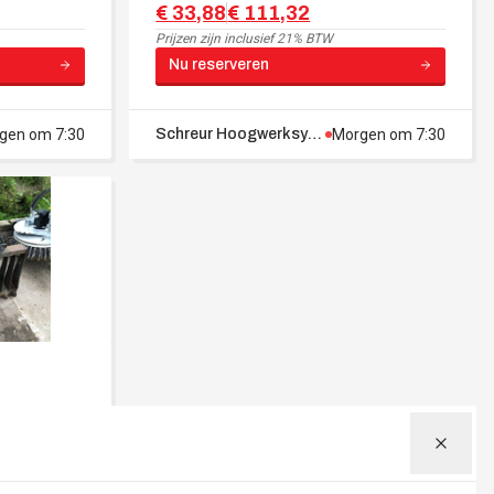
€ 33,88
€ 111,32
Prijzen zijn
inclusief 21% BTW
Nu reserveren
gen om 7:30
Rogat
Schreur Hoogwerksystemen
Morgen om 7:30
Rogat