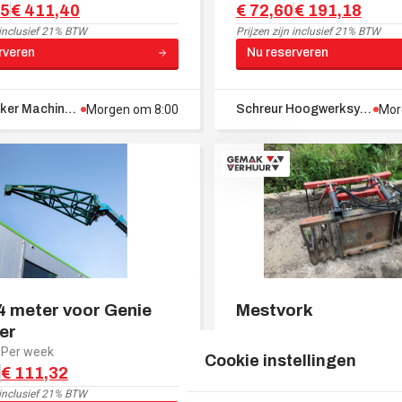
85
€ 411,40
€ 72,60
€ 191,18
inclusief 21% BTW
Prijzen zijn
inclusief 21% BTW
rveren
Nu reserveren
Pol & Dekker Machines
Hoogeveen
Morgen om 8:00
Schreur Hoogwerksystemen
Mor
 4 meter voor Genie
Mestvork
er
Per week
Per dag
Per week
Cookie instellingen
€ 111,32
€ 42,35
€ 121,00
inclusief 21% BTW
Prijzen zijn
inclusief 21% BTW