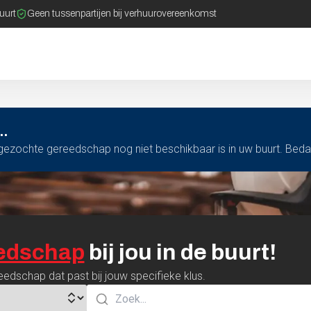
buurt
Geen tussenpartijen bij verhuurovereenkomst
..
t gezochte gereedschap nog niet beschikbaar is in uw buurt. Bed
edschap
bij
jou
in
de
buurt!
eedschap dat past bij jouw specifieke klus.