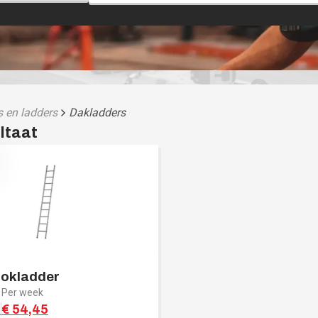
 en ladders
Dakladders
Nokladder
Per week
0
€ 54,45