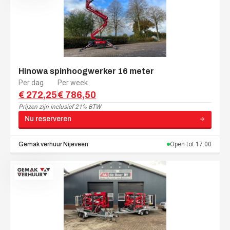
Hinowa spinhoogwerker 16 meter
Per dag
Per week
€ 272,25
€ 786,50
Prijzen zijn
inclusief 21% BTW
Nu reserveren
Gemak verhuur
Nijeveen
Open tot
17:00