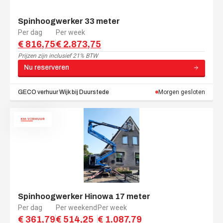
Spinhoogwerker 33 meter
Per dag
Per week
€ 816,75
€ 2.873,75
Prijzen zijn
inclusief 21% BTW
Nu reserveren
GECO verhuur
Wijk bij Duurstede
Morgen gesloten
Spinhoogwerker Hinowa 17 meter
Per dag
Per weekend
Per week
€ 361,79
€ 514,25
€ 1.087,79