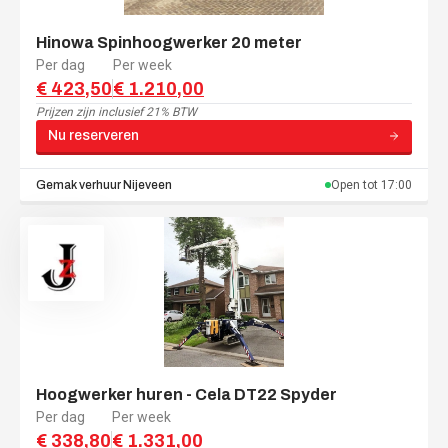
Hinowa Spinhoogwerker 20 meter
Per dag
Per week
€ 423,50
€ 1.210,00
Prijzen zijn
inclusief 21% BTW
Nu reserveren
Gemak verhuur
Nijeveen
Open tot
17:00
Hoogwerker huren - Cela DT22 Spyder
Per dag
Per week
€ 338,80
€ 1.331,00