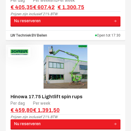
Per dag
Per weekend
Per week
€ 405,35
€ 607,42
€ 1.300,75
Prijzen zijn
inclusief 21% BTW
Nu reserveren
LW Techniek BV
Beilen
Open tot
17:30
Hinowa 17.75 Lightlift spin rups
Per dag
Per week
€ 459,80
€ 1.391,50
Prijzen zijn
inclusief 21% BTW
Nu reserveren