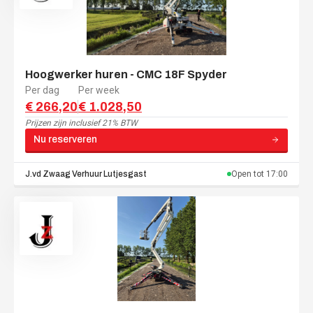
Hoogwerker huren - CMC 18F Spyder
Per dag
Per week
€ 266,20
€ 1.028,50
Prijzen zijn
inclusief 21% BTW
Nu reserveren
J.vd Zwaag Verhuur
Lutjesgast
Open tot
17:00