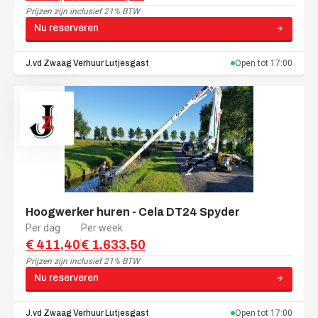
Prijzen zijn
inclusief 21% BTW
Nu reserveren
J.vd Zwaag Verhuur
Lutjesgast
Open tot
17:00
Hoogwerker huren - Cela DT24 Spyder
Per dag
Per week
€ 411,40
€ 1.633,50
Prijzen zijn
inclusief 21% BTW
Nu reserveren
J.vd Zwaag Verhuur
Lutjesgast
Open tot
17:00