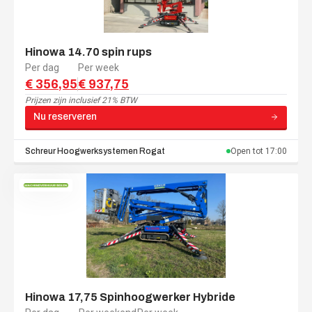
Hinowa 14.70 spin rups
Per dag
Per week
€ 356,95
€ 937,75
Prijzen zijn
inclusief 21% BTW
Nu reserveren
Schreur Hoogwerksystemen
Rogat
Open tot
17:00
Hinowa 17,75 Spinhoogwerker Hybride