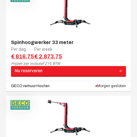
Spinhoogwerker 33 meter
Per dag
Per week
€ 816,75
€ 2.873,75
Prijzen zijn
inclusief 21% BTW
Nu reserveren
GECO verhuur
Houten
Morgen gesloten