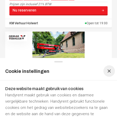
Prijzen zijn
inclusief 21% BTW
Nu reserveren
KM Verhuur
Holwert
Open tot
19:00
Menu navigatie
Menu navigatie
Cookie instellingen
Spinhoogwerker, LightLift 33.17 Performance
IIIS Diesel-Lithium-Hybride
Deze website maakt gebruik van cookies
Per dag
Per week
Handyrent maakt gebruik van cookies en daarmee
€ 1.270,50
€ 3.811,50
vergelijkbare technieken. Handyrent gebruikt functionele
Prijzen zijn
inclusief 21% BTW
cookies om het gedrag van websitebezoekers na te gaan
Nu reserveren
en de website aan de hand van deze gegevens te