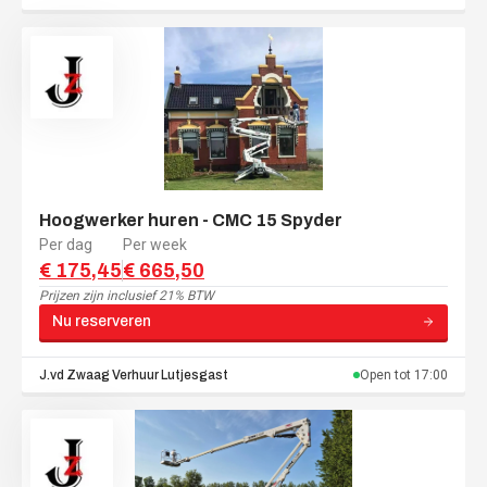
Hoogwerker huren - CMC 15 Spyder
Per dag
Per week
€ 175,45
€ 665,50
Prijzen zijn
inclusief 21% BTW
Nu reserveren
J.vd Zwaag Verhuur
Lutjesgast
Open tot
17:00