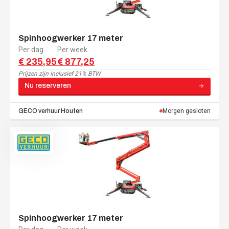
Spinhoogwerker 17 meter
Per dag
Per week
€ 235,95
€ 877,25
Prijzen zijn
inclusief 21% BTW
Nu reserveren
GECO verhuur
Houten
Morgen gesloten
Spinhoogwerker 17 meter