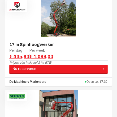
17 m Spinhoogwerker
Per dag
Per week
€ 435,60
€ 1.089,00
Prijzen zijn
inclusief 21% BTW
Nu reserveren
De Machinery
Marienberg
Open tot
17:30