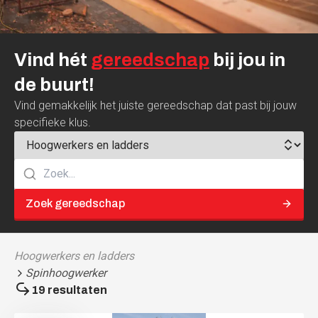
Vind
hét
gereedschap
bij
jou
in
de
buurt!
Vind gemakkelijk het juiste gereedschap dat past bij jouw
specifieke klus.
Zoek gereedschap
Hoogwerkers en ladders
Spinhoogwerker