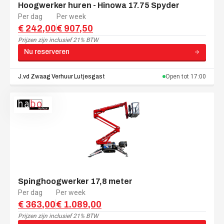
Hoogwerker huren - Hinowa 17.75 Spyder
Per dag
Per week
€ 242,00
€ 907,50
Prijzen zijn
inclusief 21% BTW
Nu reserveren
J.vd Zwaag Verhuur
Lutjesgast
Open tot
17:00
Spinghoogwerker 17,8 meter
Per dag
Per week
€ 363,00
€ 1.089,00
Prijzen zijn
inclusief 21% BTW