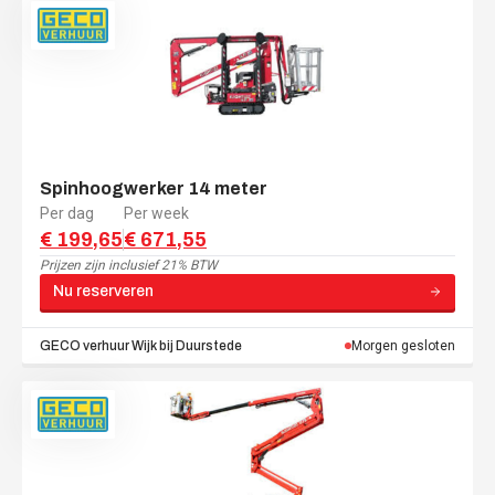
Spinhoogwerker 14 meter
Per dag
Per week
€ 199,65
€ 671,55
Prijzen zijn
inclusief 21% BTW
Nu reserveren
GECO verhuur
Wijk bij Duurstede
Morgen gesloten