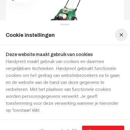
Menu navigatie
Menu navigatie
Cookie instellingen
Gazonbeluchter
Per dag
Per week
Deze website maakt gebruik van cookies
€ 84,70
€ 254,10
Handyrent maakt gebruik van cookies en daarmee
Prijzen zijn
inclusief 21% BTW
vergelijkbare technieken. Handyrent gebruikt functionele
Nu reserveren
cookies om het gedrag van websitebezoekers na te gaan
en de website aan de hand van deze gegevens te
Hamusta Verhuur
Punthorst
Morgen gesloten
verbeteren. Met het plaatsen van functionele cookies
worden persoonsgegevens verwerkt. Je geeft
toestemming voor deze verwerking wanneer je hieronder
op 'toestaan' klikt.
“Jouw
partner
in
gereedschapverhuur”