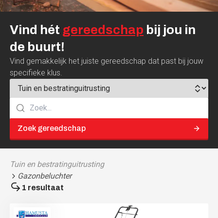
Vind
hét
gereedschap
bij
jou
in
de
buurt!
Vind gemakkelijk het juiste gereedschap dat past bij jouw
specifieke klus.
Zoek gereedschap
Tuin en bestratinguitrusting
Gazonbeluchter