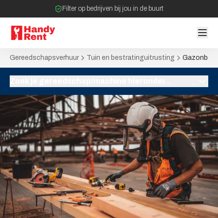
Filter op bedrijven bij jou in de buurt
Geen tussenpartijen bij verhuurovereenkomst
Gereedschapsverhuur
Tuin en bestratinguitrusting
Gazonbelu
Zoek je gereedschap/machine hieronder..