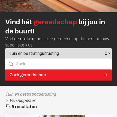
Vind
hét
gereedschap
bij
jou
in
de
buurt!
Vind gemakkelijk het juiste gereedschap dat past bij jouw
specifieke klus.
Zoek gereedschap
Tuin en bestratinguitrusting
Versnipperaar