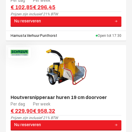
Per dag
Per week
€ 102,85
€ 296,45
Prijzen zijn
inclusief 21% BTW
Nu reserveren
Hamusta Verhuur
Punthorst
Open tot
17:30
Houtversnipperaar huren 19 cm doorvoer
Per dag
Per week
€ 229,90
€ 958,32
Prijzen zijn
inclusief 21% BTW
Nu reserveren