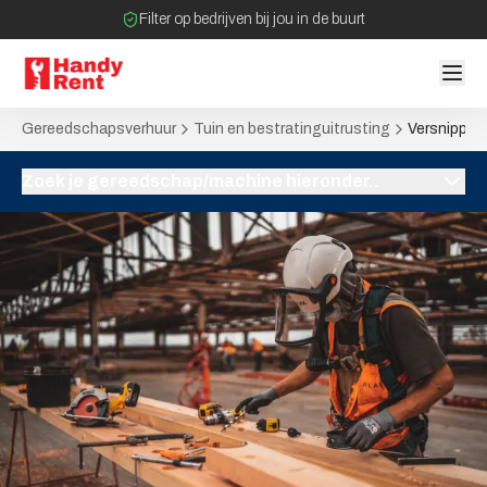
Filter op bedrijven bij jou in de buurt
Geen tussenpartijen bij verhuurovereenkomst
Gereedschapsverhuur
Tuin en bestratinguitrusting
Versnipper
Zoek je gereedschap/machine hieronder..