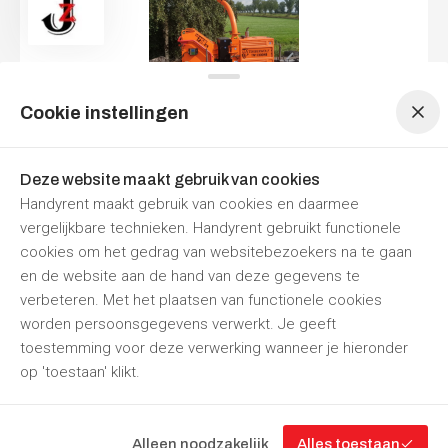
Menu navigatie
Menu navigatie
Cookie instellingen
Takkenversnipperaar huren - De Timberwolf
230 DHB
Deze website maakt gebruik van cookies
Per dag
Per week
Handyrent maakt gebruik van cookies en daarmee
€ 169,40
€ 726,00
vergelijkbare technieken. Handyrent gebruikt functionele
Prijzen zijn
inclusief 21% BTW
cookies om het gedrag van websitebezoekers na te gaan
Nu reserveren
en de website aan de hand van deze gegevens te
verbeteren. Met het plaatsen van functionele cookies
J.vd Zwaag Verhuur
Lutjesgast
Open tot
17:00
worden persoonsgegevens verwerkt. Je geeft
toestemming voor deze verwerking wanneer je hieronder
op 'toestaan' klikt.
“Jouw
partner
in
gereedschapverhuur”
Alleen noodzakelijk
Alles toestaan
Filteren