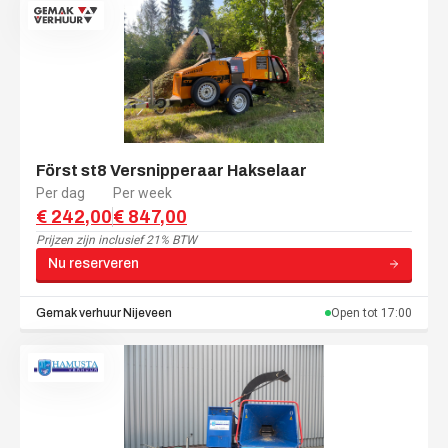
Först st8 Versnipperaar Hakselaar
Per dag
Per week
€ 242,00
€ 847,00
Prijzen zijn
inclusief 21% BTW
Nu reserveren
Gemak verhuur
Nijeveen
Open tot
17:00