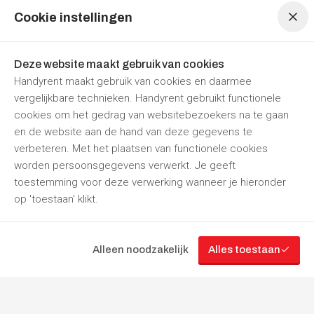
Cookie instellingen
Behangafstomer 2200 watt
Deze website maakt gebruik van cookies
Per dag
Per week
Handyrent maakt gebruik van cookies en daarmee
€ 30,25
€ 54,45
vergelijkbare technieken. Handyrent gebruikt functionele
Prijzen zijn
inclusief 21% BTW
cookies om het gedrag van websitebezoekers na te gaan
Nu reserveren
en de website aan de hand van deze gegevens te
verbeteren. Met het plaatsen van functionele cookies
Hamusta Verhuur
Punthorst
Open tot
17:30
worden persoonsgegevens verwerkt. Je geeft
toestemming voor deze verwerking wanneer je hieronder
op 'toestaan' klikt.
“Jouw
partner
in
gereedschapverhuur”
Alleen noodzakelijk
Alles toestaan
Filteren
Volg ons