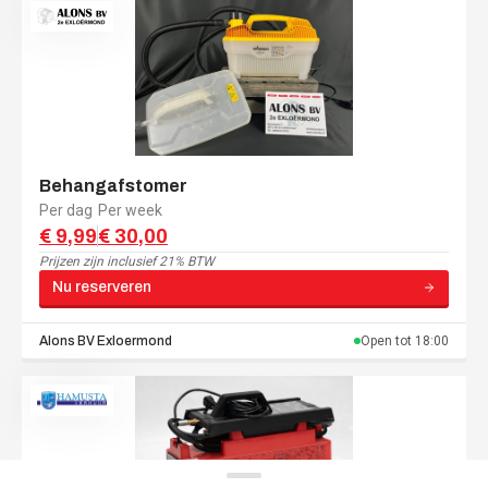
Behangafstomer
Per dag
Per week
€ 9,99
€ 30,00
Prijzen zijn
inclusief 21% BTW
Nu reserveren
Alons BV
Exloermond
Open tot
18:00
Menu navigatie
Menu navigatie