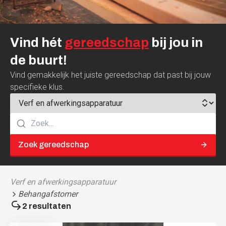
Vind
hét
gereedschap
bij
jou
in
de
buurt!
Vind gemakkelijk het juiste gereedschap dat past bij jouw
specifieke klus.
Zoek gereedschap
Verf en afwerkingsapparatuur
Behangafstomer