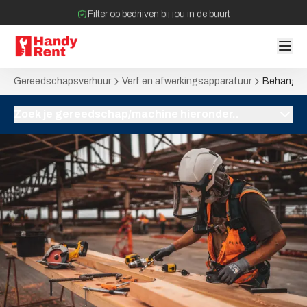
Filter op bedrijven bij jou in de buurt
Geen tussenpartijen bij verhuurovereenkomst
Gereedschapsverhuur
Verf en afwerkingsapparatuur
Behangaf
Zoek je gereedschap/machine hieronder..