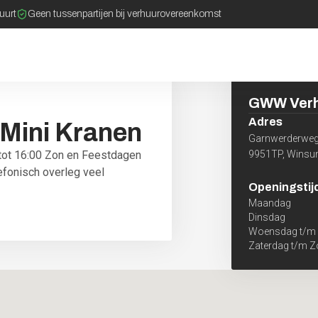
buurt
Geen tussenpartijen bij verhuurovereenkomst
GWW Ver
Adres
Mini
Kranen
Garnwerderweg
0 tot 16:00 Zon en Feestdagen
9951TP
,
Wins
lefonisch overleg veel
Openingstij
Maandag
Dinsdag
Woensdag t/m 
Zaterdag t/m 