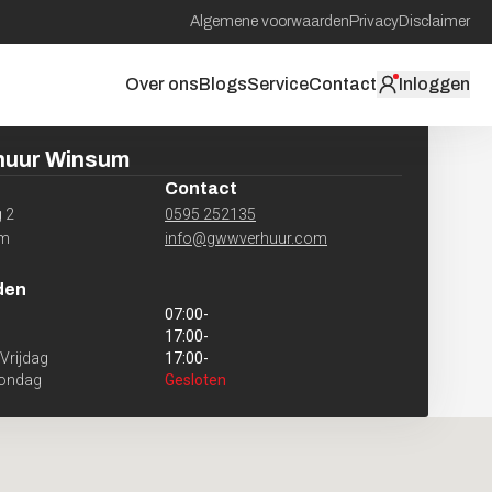
Algemene voorwaarden
Privacy
Disclaimer
Over ons
Blogs
Service
Contact
Inloggen
huur
Winsum
Contact
 2
0595 252135
um
info@gwwverhuur.com
den
07:00
-
17:00
-
Vrijdag
17:00
-
Zondag
Gesloten