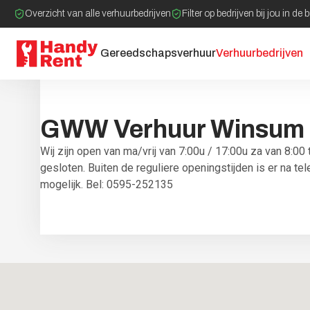
Overzicht van alle verhuurbedrijven
Filter op bedrijven bij jou in de 
Gereedschapsverhuur
Verhuurbedrijven
Morgen gesloten
Verhuurbedrijven
005 gww verhuur winsum
Mini kranen
GWW
Verhuur
Winsum
Wij zijn open van ma/vrij van 7:00u / 17:00u za van 8:0
gesloten. Buiten de reguliere openingstijden is er na te
mogelijk. Bel: 0595-252135