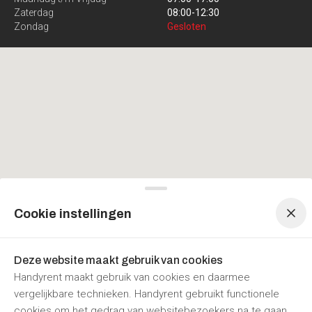
Zaterdag
08:00
-
12:30
Zondag
Gesloten
Menu navigatie
Menu navigatie
Cookie instellingen
Deze website maakt gebruik van cookies
Handyrent maakt gebruik van cookies en daarmee
vergelijkbare technieken. Handyrent gebruikt functionele
cookies om het gedrag van websitebezoekers na te gaan