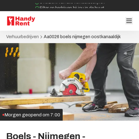
Overzicht van alle verhuurbedrijven
Filter op bedrijven bij jou in de buurt
Geen tussenpartijen bij verhuurovereenkomst
Verhuurbedrijven
Aa0026 boels nijmegen oostkanaaldijk
Morgen geopend om 7:00
Boels
-
Nijmegen
-