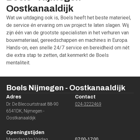
Oostkanaaldijk
Wat uw uitdaging ook is, Boels heeft het beste materieel,
de service én ervaring om uw project te laten slagen. Wij
zijn één van de grootste specialisten in het verhuren van
bouwmateriaal, gereedschappen en machines in Europa.
Hands-on, een snelle 24/7 service en bereidheid om nét
die extra stap te zetten, dat kenmerkt de Boels
mentaliteit.
Boels
Nijmegen - Oostkanaaldijk
Adres
Contact
Dr. De Blecourtstraat 88-90
024-3222469
6541DK
,
Nijmegen -
Oostkanaaldijk
Openingstijden
Maandag t/m Vrijdag
07:00
-
17:00