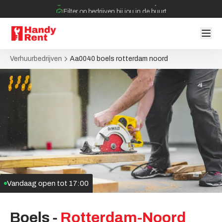
Filter op bedrijven bij jou in de buurt
Geen tussenpartijen bij verhuurovereenkomst
Verhuurbedrijven
Aa0040 boels rotterdam noord
Vandaag open tot
17:00
Boels
-
Rotterdam-Noord