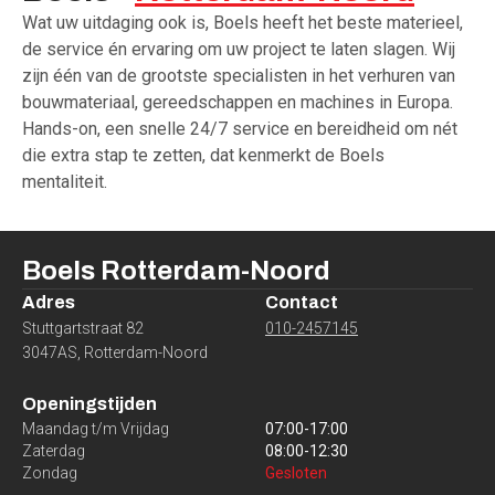
Wat uw uitdaging ook is, Boels heeft het beste materieel,
de service én ervaring om uw project te laten slagen. Wij
zijn één van de grootste specialisten in het verhuren van
bouwmateriaal, gereedschappen en machines in Europa.
Hands-on, een snelle 24/7 service en bereidheid om nét
die extra stap te zetten, dat kenmerkt de Boels
mentaliteit.
Boels
Rotterdam-Noord
Adres
Contact
Stuttgartstraat 82
010-2457145
3047AS
,
Rotterdam-Noord
Openingstijden
Maandag t/m Vrijdag
07:00
-
17:00
Zaterdag
08:00
-
12:30
Zondag
Gesloten