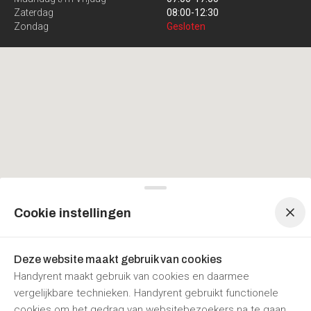
Zaterdag
08:00
-
12:30
Zondag
Gesloten
Menu navigatie
Menu navigatie
Cookie instellingen
Deze website maakt gebruik van cookies
Handyrent maakt gebruik van cookies en daarmee
vergelijkbare technieken. Handyrent gebruikt functionele
cookies om het gedrag van websitebezoekers na te gaan