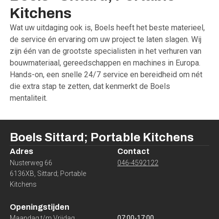
Kitchens
Wat uw uitdaging ook is, Boels heeft het beste materieel,
de service én ervaring om uw project te laten slagen. Wij
zijn één van de grootste specialisten in het verhuren van
bouwmateriaal, gereedschappen en machines in Europa.
Hands-on, een snelle 24/7 service en bereidheid om nét
die extra stap te zetten, dat kenmerkt de Boels
mentaliteit.
Boels
Sittard; Portable Kitchens
Adres
Contact
Nusterweg 66
046-4592122
6136XB
,
Sittard; Portable
Kitchens
Openingstijden
Maandag t/m Vrijdag
07:00
-
17:00