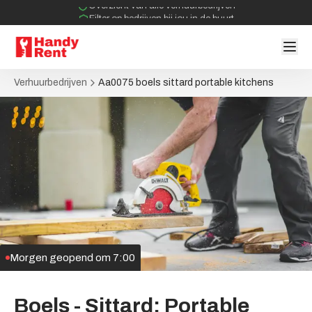
Overzicht van alle verhuurbedrijven
Filter op bedrijven bij jou in de buurt
Geen tussenpartijen bij verhuurovereenkomst
Verhuurbedrijven
Aa0075 boels sittard portable kitchens
Morgen geopend om 7:00
Boels
-
Sittard;
Portable