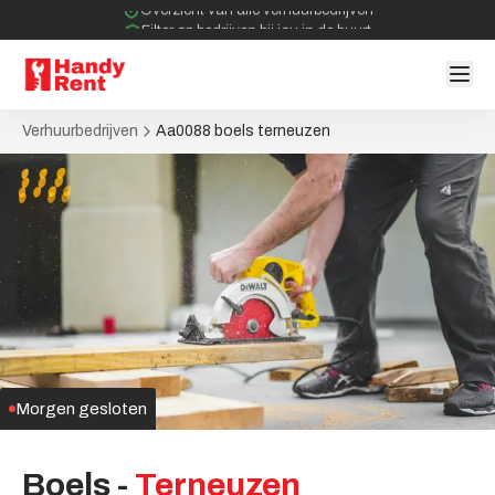
Overzicht van alle verhuurbedrijven
Filter op bedrijven bij jou in de buurt
Geen tussenpartijen bij verhuurovereenkomst
Verhuurbedrijven
Aa0088 boels terneuzen
Morgen gesloten
Boels
-
Terneuzen