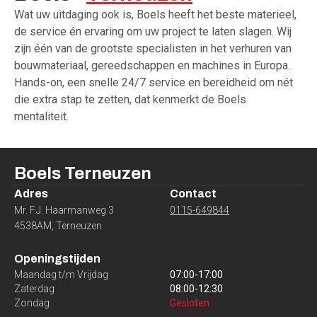
Wat uw uitdaging ook is, Boels heeft het beste materieel,
de service én ervaring om uw project te laten slagen. Wij
zijn één van de grootste specialisten in het verhuren van
bouwmateriaal, gereedschappen en machines in Europa.
Hands-on, een snelle 24/7 service en bereidheid om nét
die extra stap te zetten, dat kenmerkt de Boels
mentaliteit.
Boels
Terneuzen
Adres
Contact
Mr. F.J. Haarmanweg 3
0115-649844
4538AM
,
Terneuzen
Openingstijden
Maandag t/m Vrijdag
07:00
-
17:00
Zaterdag
08:00
-
12:30
Zondag
Gesloten