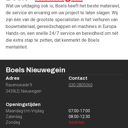
Wat uw uitdaging ook is, Boels heeft het beste materieel,
de service én ervaring om uw project te laten slagen. Wij
zijn één van de grootste specialisten in het verhuren van
bouwmateriaal, gereedschappen en machines in Europa.
Hands-on, een snelle 24/7 service en bereidheid om nét
die extra stap te zetten, dat kenmerkt de Boels
mentaliteit.
Boels
Nieuwegein
Adres
Contact
Ravenswade 9
030-2805060
3439LD
,
Nieuwegein
Openingstijden
Maandag t/m Vrijdag
07:00
-
17:00
Zaterdag
08:00
-
12:30
Zondag
Gesloten