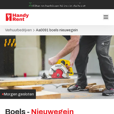
Filter op bedrijven bij jou in de buurt
Geen tussenpartijen bij verhuurovereenkomst
Verhuurbedrijven
Aa0091 boels nieuwegein
Morgen gesloten
Boels
-
Nieuwegein