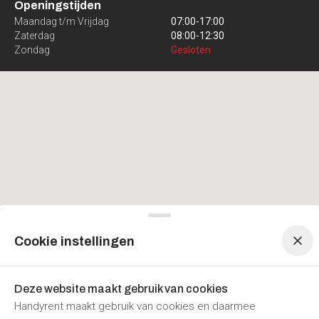
Openingstijden
Maandag t/m Vrijdag
07:00
-
17:00
Zaterdag
08:00
-
12:30
Zondag
Gesloten
Menu navigatie
Menu navigatie
Cookie instellingen
Deze website maakt gebruik van cookies
Handyrent maakt gebruik van cookies en daarmee