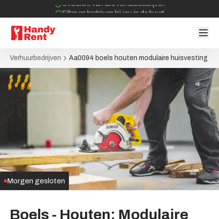
Overzicht van alle verhuurbedrijven
Filter op bedrijven bij jou in de buurt
Geen tussenpartijen bij verhuurovereenkomst
Verhuurbedrijven
Aa0094 boels houten modulaire huisvesting
Morgen gesloten
Boels
-
Houten;
Modulaire