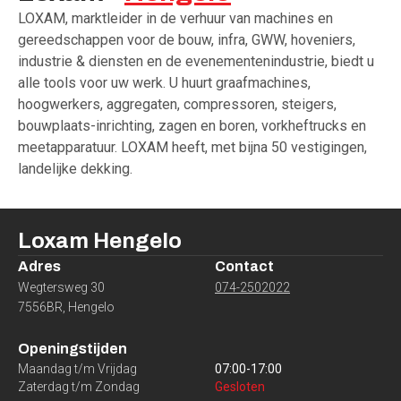
LOXAM, marktleider in de verhuur van machines en
gereedschappen voor de bouw, infra, GWW, hoveniers,
industrie & diensten en de evenementenindustrie, biedt u
alle tools voor uw werk. U huurt graafmachines,
hoogwerkers, aggregaten, compressoren, steigers,
bouwplaats-inrichting, zagen en boren, vorkheftrucks en
meetapparatuur. LOXAM heeft, met bijna 50 vestigingen,
landelijke dekking.
Loxam
Hengelo
Adres
Contact
Wegtersweg 30
074-2502022
7556BR
,
Hengelo
Openingstijden
Maandag t/m Vrijdag
07:00
-
17:00
Zaterdag t/m Zondag
Gesloten