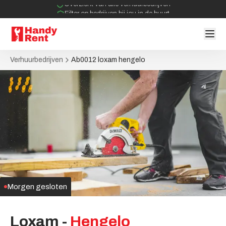
Overzicht van alle verhuurbedrijven
Filter op bedrijven bij jou in de buurt
Geen tussenpartijen bij verhuurovereenkomst
Verhuurbedrijven
Ab0012 loxam hengelo
Morgen gesloten
Loxam
-
Hengelo