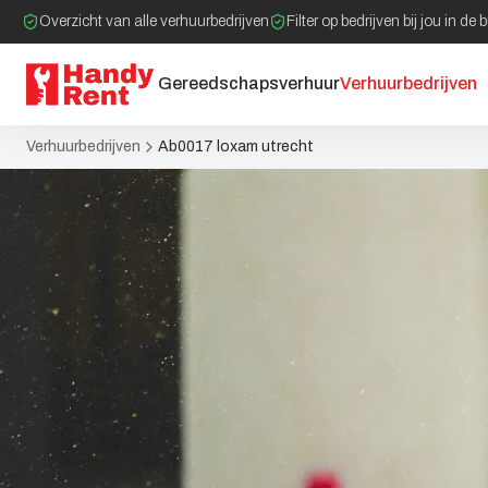
Overzicht van alle verhuurbedrijven
Filter op bedrijven bij jou in de 
Gereedschapsverhuur
Verhuurbedrijven
Verhuurbedrijven
Ab0017 loxam utrecht