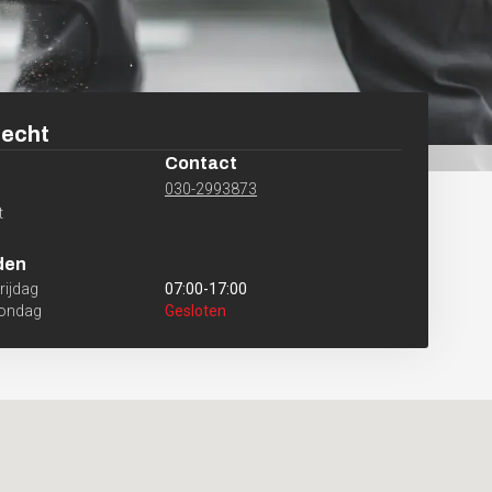
recht
Contact
030-2993873
t
den
ijdag
07:00
-
17:00
Zondag
Gesloten