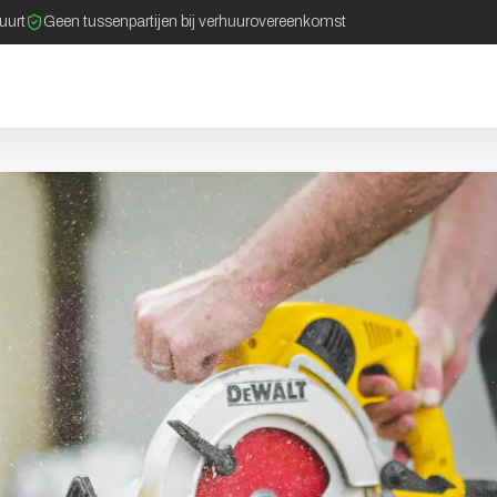
buurt
Geen tussenpartijen bij verhuurovereenkomst