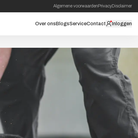
Algemene voorwaarden
Privacy
Disclaimer
Over ons
Blogs
Service
Contact
Inloggen