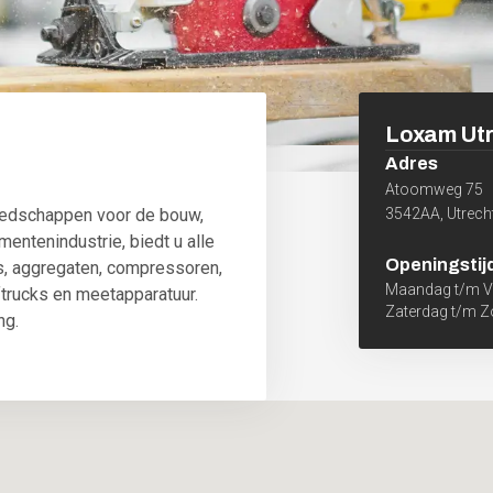
Loxam
Ut
Adres
Atoomweg 75
eedschappen voor de bouw,
3542AA
,
Utrech
entenindustrie, biedt u alle
Openingstij
s, aggregaten, compressoren,
Maandag t/m Vr
ftrucks en meetapparatuur.
Zaterdag t/m 
ng.