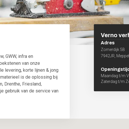
Verno ver
Adres
Zomerdijk 5B
uw, GWW, infra en
7942JR
,
Meppe
hoekstenen van onze
Openingstij
e levering, korte lijnen & jong
Maandag t/m Vr
aterieel is de oplossing bij
Zaterdag t/m 
, Drenthe, Friesland,
je gebruik van de service van