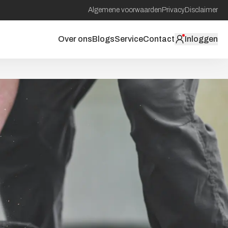
Algemene voorwaarden
Privacy
Disclaimer
Over ons
Blogs
Service
Contact
Inloggen