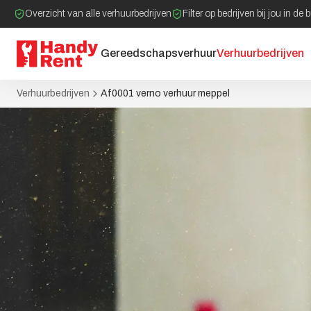
Overzicht van alle verhuurbedrijven
Filter op bedrijven bij jou in de 
Gereedschapsverhuur
Verhuurbedrijven
Verhuurbedrijven
Af0001 verno verhuur meppel