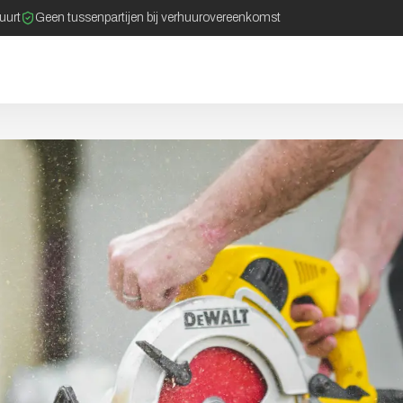
buurt
Geen tussenpartijen bij verhuurovereenkomst