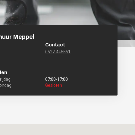
huur
Meppel
Contact
0522-445551
l
den
ijdag
07:00
-
17:00
Zondag
Gesloten