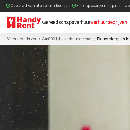
Overzicht van alle verhuurbedrijven
Filter op bedrijven bij jou in de 
Gereedschapsverhuur
Verhuurbedrijven
Verhuurbedrijven
Am0001 jhx verhuur ommen
Bouw sloop en b