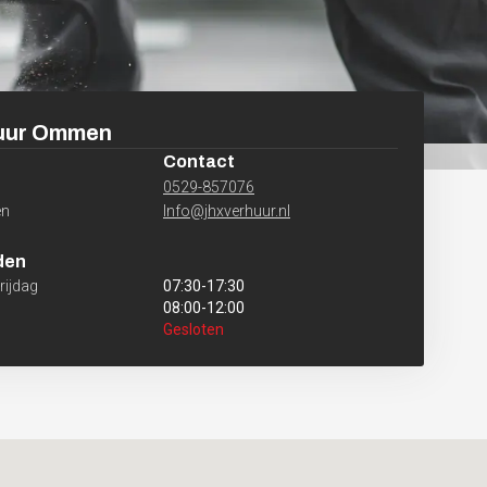
uur
Ommen
Contact
0529-857076
n
Info@jhxverhuur.nl
den
ijdag
07:30
-
17:30
08:00
-
12:00
Gesloten