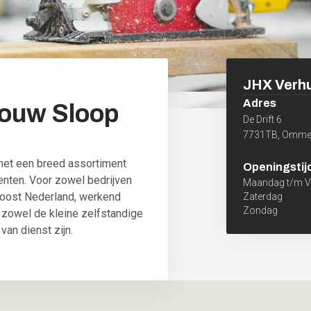
JHX Verh
Adres
ouw
Sloop
De Drift 6
7731TB
,
Omme
 met een breed assortiment
Openingstij
nten. Voor zowel bedrijven
Maandag t/m Vr
rdoost Nederland, werkend
Zaterdag
Zondag
zowel de kleine zelfstandige
van dienst zijn.