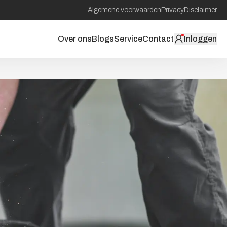
Algemene voorwaarden
Privacy
Disclaimer
Over ons
Blogs
Service
Contact
Inloggen