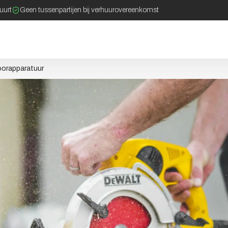
buurt
Geen tussenpartijen bij verhuurovereenkomst
oorapparatuur