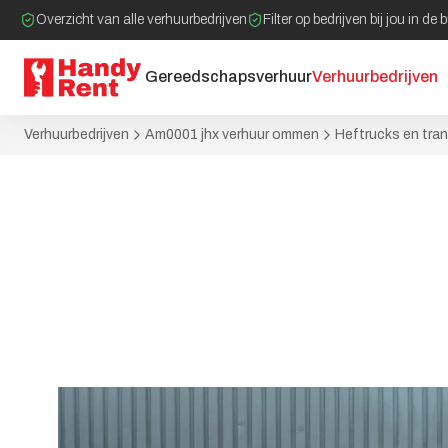
Overzicht van alle verhuurbedrijven
Filter op bedrijven bij jou in de 
Gereedschapsverhuur
Verhuurbedrijven
Verhuurbedrijven
Am0001 jhx verhuur ommen
Heftrucks en tra