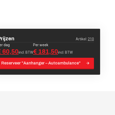
rijzen
Artikel:
210
er dag
Per week
€ 60,50
€ 181,50
incl. BTW
incl. BTW
Reserveer "
Aanhanger – Autoambulance
"