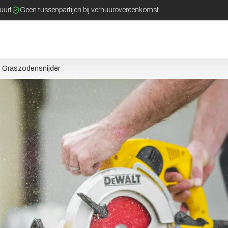
buurt
Geen tussenpartijen bij verhuurovereenkomst
Graszodensnijder