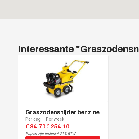
Interessante "
Graszodensni
Graszodensnijder benzine
Per dag
Per week
€ 84,70
€ 254,10
Prijzen zijn
inclusief 21% BTW