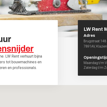
LW Rent M
Adres
uur
Brugstraat 148
nsnijder
7891AV
,
Klazie
he. LW Rent verhuurt bijna
Openingstij
gers tot bouwmachines en
Maandag t/m Vr
ieren en professionals.
Zaterdag t/m 