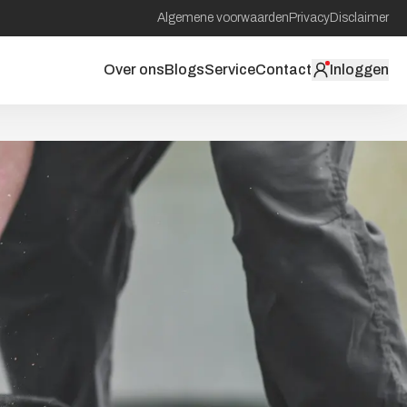
Algemene voorwaarden
Privacy
Disclaimer
Over ons
Blogs
Service
Contact
Inloggen