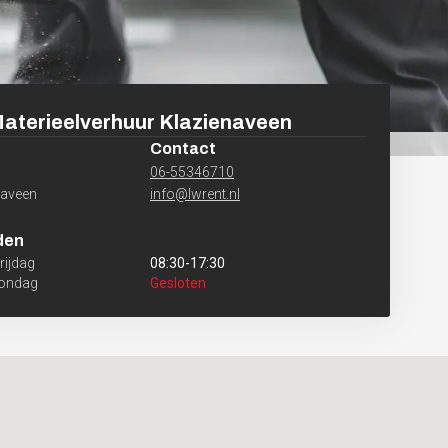
aterieelverhuur
Klazienaveen
Contact
06-55346710
naveen
info@lwrent.nl
den
ijdag
08:30
-
17:30
Zondag
Gesloten