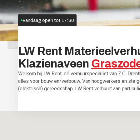
Vandaag open tot
17:30
LW
Rent
Materieelverh
Klazienaveen
Graszode
Welkom bij LW Rent, dé verhuurspecialist van Z.O. Drent
alles voor bouw en/verbouw. Van hoogwerkers en stei
(elektrisch) gereedschap. LW Rent verhuurt aan particul