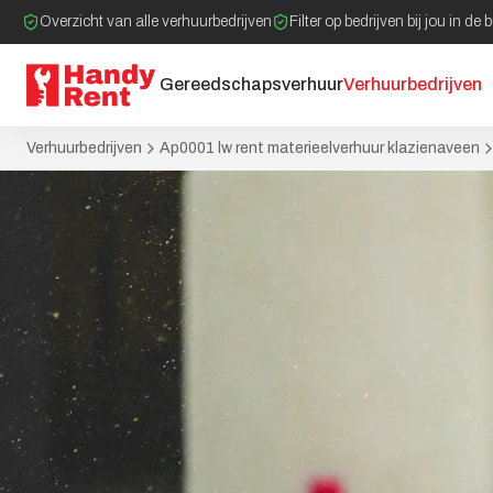
Overzicht van alle verhuurbedrijven
Filter op bedrijven bij jou in de 
Gereedschapsverhuur
Verhuurbedrijven
Verhuurbedrijven
Ap0001 lw rent materieelverhuur klazienaveen