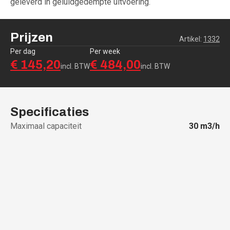
geleverd in geluidgedempte uitvoering.
Prijzen
Artikel:
1332
Per dag
Per week
€ 145,20
€ 484,00
incl. BTW
incl. BTW
Specificaties
Maximaal capaciteit
30
m3/h