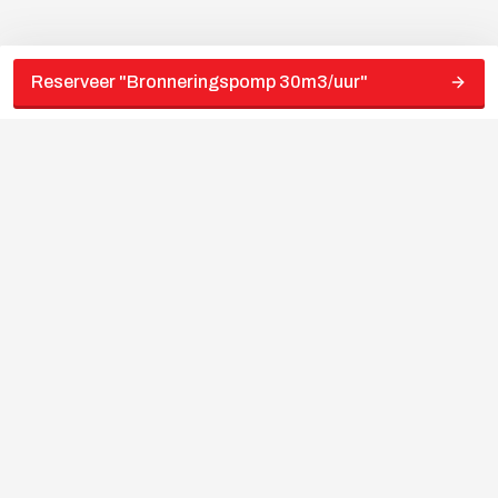
Reserveer "
Bronneringspomp 30m3/uur
"
Bedragen zijn exclusief schaderisico opslag langere huurperiodes
prijs op aanvraag
“Jouw
partner
in
gereedschapverhuur”
Volg ons