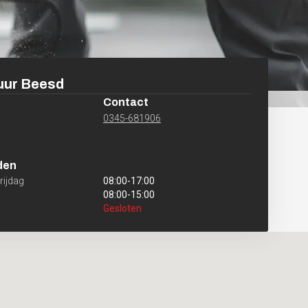
uur
Beesd
Contact
0345-681906
den
ijdag
08:00
-
17:00
08:00
-
15:00
Gesloten