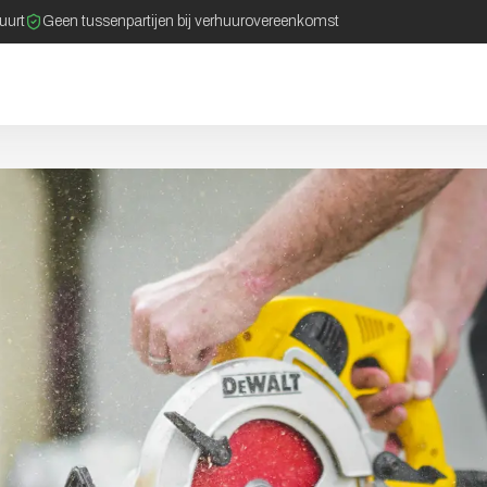
buurt
Geen tussenpartijen bij verhuurovereenkomst