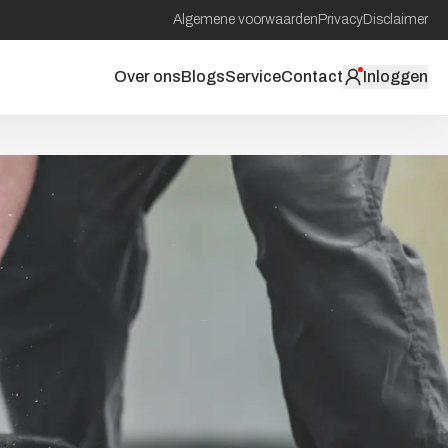
Algemene voorwaarden
Privacy
Disclaimer
Over ons
Blogs
Service
Contact
Inloggen