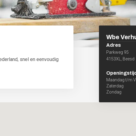
Wbe Verh
Adres
Parkweg 95
ederland, snel en eenvoudig
4153XL
,
Beesd
Openingstij
Maandag t/m Vr
Zaterdag
Zondag