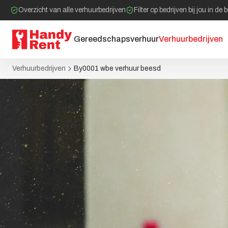
Overzicht van alle verhuurbedrijven
Filter op bedrijven bij jou in de 
Gereedschapsverhuur
Verhuurbedrijven
Verhuurbedrijven
By0001 wbe verhuur beesd