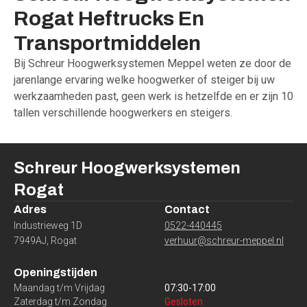
Rogat
Heftrucks
En
Transportmiddelen
Bij Schreur Hoogwerksystemen Meppel weten ze door de
jarenlange ervaring welke hoogwerker of steiger bij uw
werkzaamheden past, geen werk is hetzelfde en er zijn 10
tallen verschillende hoogwerkers en steigers.
Schreur Hoogwerksystemen
Rogat
Adres
Contact
Industrieweg 1D
0522-440445
7949AJ
,
Rogat
verhuur@schreur-meppel.nl
Openingstijden
Maandag t/m Vrijdag
07:30
-
17:00
Zaterdag t/m Zondag
Gesloten