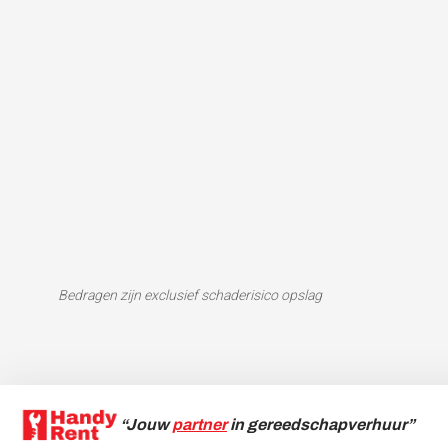
Bedragen zijn exclusief schaderisico opslag
“Jouw
partner
in
gereedschapverhuur”