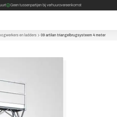
buurt
Geen tussenpartijen bij verhuurovereenkomst
ogwerkers en ladders
09 artilan triangelbrugsysteem 4 meter