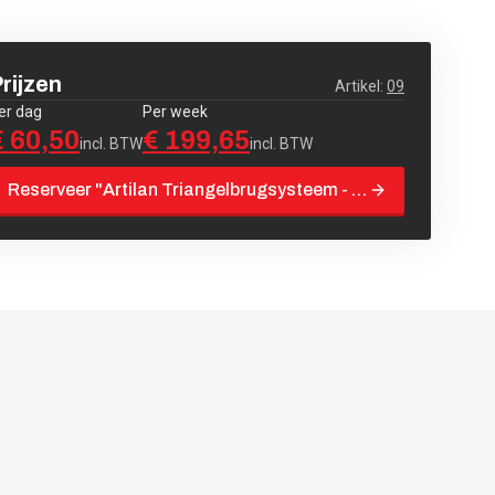
rijzen
Artikel:
09
er dag
Per week
€ 60,50
€ 199,65
incl. BTW
incl. BTW
Reserveer "
Artilan Triangelbrugsysteem - 4 meter
"