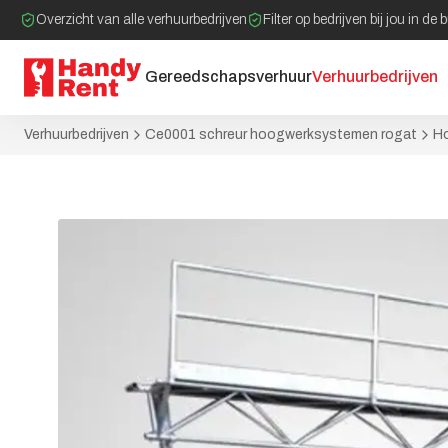
Overzicht van alle verhuurbedrijven
Filter op bedrijven bij jou in de 
Gereedschapsverhuur
Verhuurbedrijven
Verhuurbedrijven
Ce0001 schreur hoogwerksystemen rogat
Ho