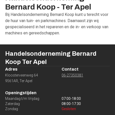
Bernard
Koop
-
Ter
Apel
Bij Handelsonderneming Bernard Koop kunt u terecht voor
de huur van tuin- en parkmachines. Daarnaast zijn wij
gespecialiseerd in het repareren en de in- en verkoop van
machines en gereedschappen.
Handelsonderneming Bernard
Koop
Ter Apel
Adres
Contact
Kloosterveenweg 64
06-27350381
9561AR
,
Ter Apel
Openingstijden
Maandag t/m Vrijdag
07:00
-
18:00
Zaterdag
08:00
-
17:30
Zondag
Gesloten