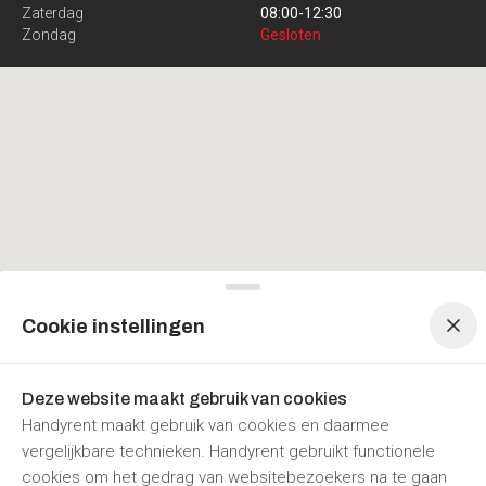
Zaterdag
08:00
-
12:30
Zondag
Gesloten
Menu navigatie
Menu navigatie
Cookie instellingen
Deze website maakt gebruik van cookies
Handyrent maakt gebruik van cookies en daarmee
vergelijkbare technieken. Handyrent gebruikt functionele
cookies om het gedrag van websitebezoekers na te gaan