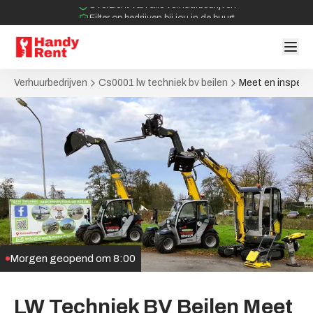
Filter op bedrijven bij jou in de buurt
Geen tussenpartijen bij verhuurovereenkomst
Verhuurbedrijven
Cs0001 lw techniek bv beilen
Meet en inspect
Morgen geopend om 8:00
LW
Techniek
BV
Beilen
Meet