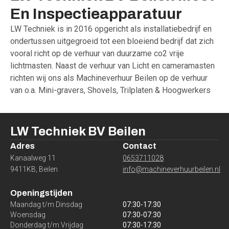
En
Inspectieapparatuur
LW Techniek is in 2016 opgericht als installatiebedrijf en
ondertussen uitgegroeid tot een bloeiend bedrijf dat zich
vooral richt op de verhuur van duurzame co2 vrije
lichtmasten. Naast de verhuur van Licht en cameramasten
richten wij ons als Machineverhuur Beilen op de verhuur
van o.a. Mini-gravers, Shovels, Trilplaten & Hoogwerkers
LW Techniek BV
Beilen
Adres
Contact
Kanaalweg 11
0653711028
9411KB
,
Beilen
info@machineverhuurbeilen.nl
Openingstijden
Maandag t/m Dinsdag
07:30
-
17:30
Woensdag
07:30
-
07:30
Donderdag t/m Vrijdag
07:30
-
17:30