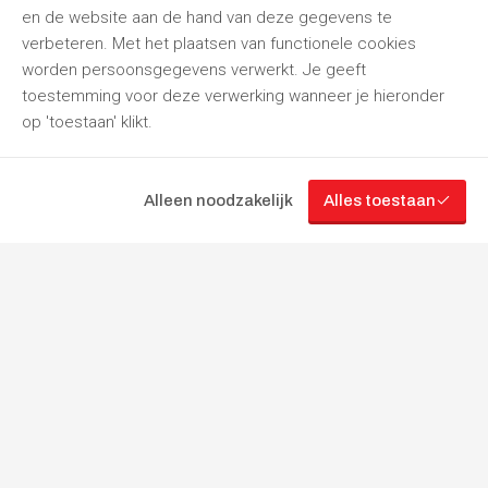
en de website aan de hand van deze gegevens te
verbeteren. Met het plaatsen van functionele cookies
worden persoonsgegevens verwerkt. Je geeft
toestemming voor deze verwerking wanneer je hieronder
op 'toestaan' klikt.
Alleen noodzakelijk
Alles toestaan
“Jouw
partner
in
gereedschapverhuur”
Volg ons
Cookie instellingen
Gebruikersvoorwaarden