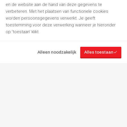
en de website aan de hand van deze gegevens te
verbeteren. Met het plaatsen van functionele cookies
worden persoonsgegevens verwerkt. Je geeft
toestemming voor deze verwerking wanneer je hieronder
op 'toestaan' klikt.
Alleen noodzakelijk
Alles toestaan
“Jouw
partner
in
gereedschapverhuur”
Volg ons
Cookie instellingen
Gebruikersvoorwaarden