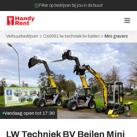
Filter op bedrijven bij jou in de buurt
Geen tussenpartijen bij verhuurovereenkomst
Verhuurbedrijven
Cs0001 lw techniek bv beilen
Mini gravers
Vandaag open tot
17:30
LW
Techniek
BV
Beilen
Mini