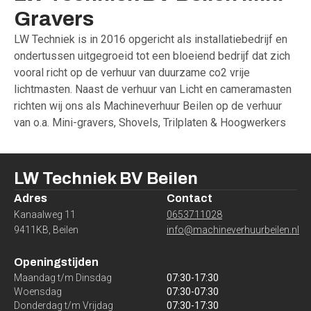
Gravers
LW Techniek is in 2016 opgericht als installatiebedrijf en
ondertussen uitgegroeid tot een bloeiend bedrijf dat zich
vooral richt op de verhuur van duurzame co2 vrije
lichtmasten. Naast de verhuur van Licht en cameramasten
richten wij ons als Machineverhuur Beilen op de verhuur
van o.a. Mini-gravers, Shovels, Trilplaten & Hoogwerkers
LW Techniek BV
Beilen
Adres
Contact
Kanaalweg 11
0653711028
9411KB
,
Beilen
info@machineverhuurbeilen.nl
Openingstijden
Maandag t/m Dinsdag
07:30
-
17:30
Woensdag
07:30
-
07:30
Donderdag t/m Vrijdag
07:30
-
17:30