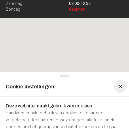
Zaterdag
08:00
-
12:30
Zondag
Gesloten
Menu navigatie
Menu navigatie
Cookie instellingen
Deze website maakt gebruik van cookies
Handyrent maakt gebruik van cookies en daarmee
vergelijkbare technieken. Handyrent gebruikt functionele
cookies om het gedrag van websitebezoekers na te gaan