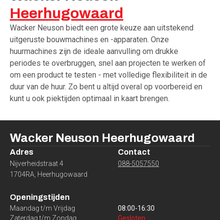
Heerhugowaard
Wacker Neuson biedt een grote keuze aan uitstekend
uitgeruste bouwmachines en -apparaten. Onze
huurmachines zijn de ideale aanvulling om drukke
periodes te overbruggen, snel aan projecten te werken of
om een product te testen - met volledige flexibiliteit in de
duur van de huur. Zo bent u altijd overal op voorbereid en
kunt u ook piektijden optimaal in kaart brengen.
Wacker Neuson
Heerhugowaard
Adres
Contact
Nijverheidstraat 4
088-5057550
1704RA
,
Heerhugowaard
Openingstijden
Maandag t/m Vrijdag
08:00
-
16:30
Zaterdag t/m Zondag
Gesloten