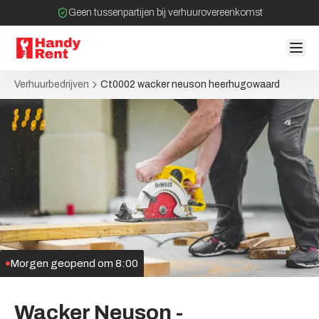
Geen tussenpartijen bij verhuurovereenkomst
Overzicht van alle verhuurbedrijven
Verhuurbedrijven
Ct0002 wacker neuson heerhugowaard
Morgen geopend om 8:00
Wacker
Neuson
-