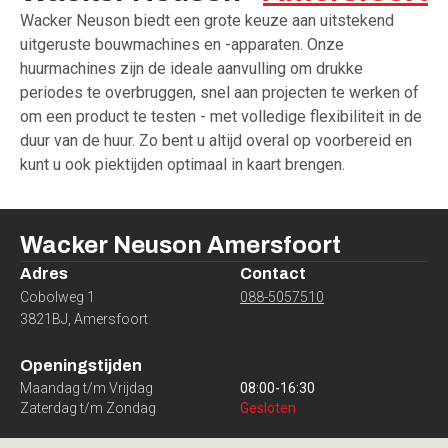
Wacker Neuson biedt een grote keuze aan uitstekend
uitgeruste bouwmachines en -apparaten. Onze
huurmachines zijn de ideale aanvulling om drukke
periodes te overbruggen, snel aan projecten te werken of
om een product te testen - met volledige flexibiliteit in de
duur van de huur. Zo bent u altijd overal op voorbereid en
kunt u ook piektijden optimaal in kaart brengen.
Wacker Neuson
Amersfoort
Adres
Contact
Cobolweg 1
088-5057510
3821BJ
,
Amersfoort
Openingstijden
Maandag t/m Vrijdag
08:00
-
16:30
Zaterdag t/m Zondag
Gesloten