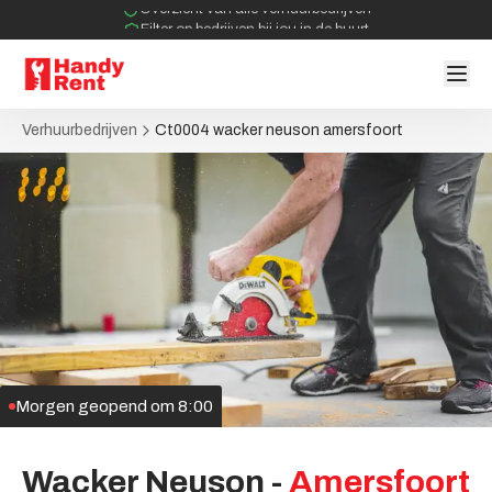
Overzicht van alle verhuurbedrijven
Filter op bedrijven bij jou in de buurt
Geen tussenpartijen bij verhuurovereenkomst
Verhuurbedrijven
Ct0004 wacker neuson amersfoort
Morgen geopend om 8:00
Wacker
Neuson
-
Amersfoort