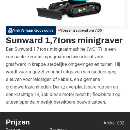
Niek Verhuur
Kropswolde
Morgen geopend om 7:00
Sunward 1,7tons minigraver
Een Sunward 1,7 tons minigraafmachine (ViO17) is een
compacte zerotail rupsgraafmachine ideaal voor
graafwerk in krappe stedelijke omgevingen en tuinen. Hij
wordt vaak ingezet voor het uitgraven van funderingen,
sleuven voor leidingen of kabels, en algemene
grondwerkzaamheden. Dankzij verplaatsbare rupsen en
een krachtige 14,5 pk dieselmotor biedt hij flexibiliteit op
uiteenlopende, moeilijk bereikbare bouwplaatsen.
Prijzen
Artikel:
002
Per dag
Per week