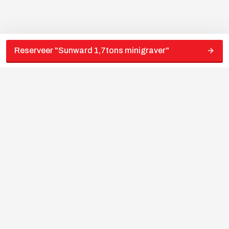
Reserveer "
Sunward 1,7tons minigraver
"
Let op !!! al onze tarieven zijn exclusief
21%btw/borg/transport/brandstof/schoonmaakkosten Wat moet
u meenemen om te kunnen huren? een geldige legitimatie/rijbewijs
“Jouw
partner
in
gereedschapverhuur”
Volg ons