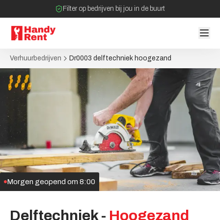
Filter op bedrijven bij jou in de buurt
Geen tussenpartijen bij verhuurovereenkomst
Verhuurbedrijven
Dr0003 delftechniek hoogezand
Morgen geopend om 8:00
Delftechniek
-
Hoogezand