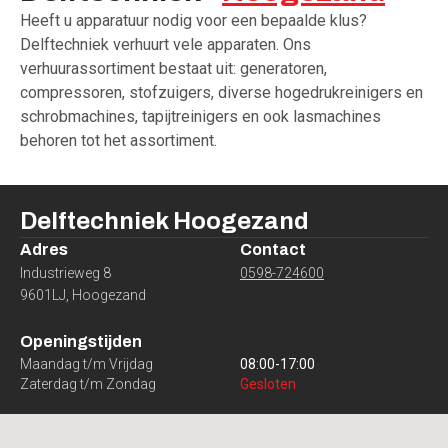
Heeft u apparatuur nodig voor een bepaalde klus?
Delftechniek verhuurt vele apparaten. Ons
verhuurassortiment bestaat uit: generatoren,
compressoren, stofzuigers, diverse hogedrukreinigers en
schrobmachines, tapijtreinigers en ook lasmachines
behoren tot het assortiment.
Delftechniek
Hoogezand
Adres
Contact
Industrieweg 8
0598-724600
9601LJ
,
Hoogezand
Openingstijden
Maandag t/m Vrijdag
08:00
-
17:00
Zaterdag t/m Zondag
Gesloten