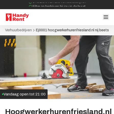
Overzicht van alle verhuurbedrijven
Filter op bedrijven bij jou in de buurt
Geen tussenpartijen bij verhuurovereenkomst
Verhuurbedrijven
Ej0001 hoogwerkerhurenfriesland.nl nij beets
Vandaag open tot
21:00
Hoogwerkerhurenfriesland.nl