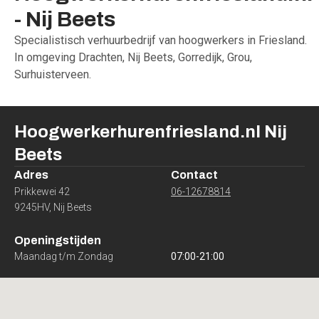
-
Nij
Beets
Specialistisch verhuurbedrijf van hoogwerkers in Friesland.
In omgeving Drachten, Nij Beets, Gorredijk, Grou,
Surhuisterveen.
Hoogwerkerhurenfriesland.nl
Nij
Beets
Adres
Contact
Prikkewei 42
06-12678814
9245HV
,
Nij Beets
Openingstijden
Maandag t/m Zondag
07:00
-
21:00