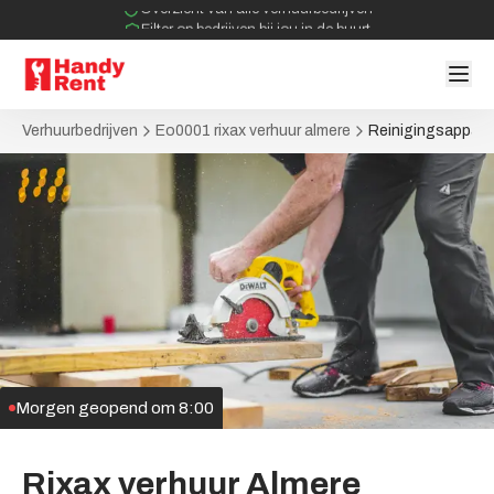
Overzicht van alle verhuurbedrijven
Filter op bedrijven bij jou in de buurt
Geen tussenpartijen bij verhuurovereenkomst
Verhuurbedrijven
Eo0001 rixax verhuur almere
Reinigingsappara
Morgen geopend om 8:00
Rixax
verhuur
Almere