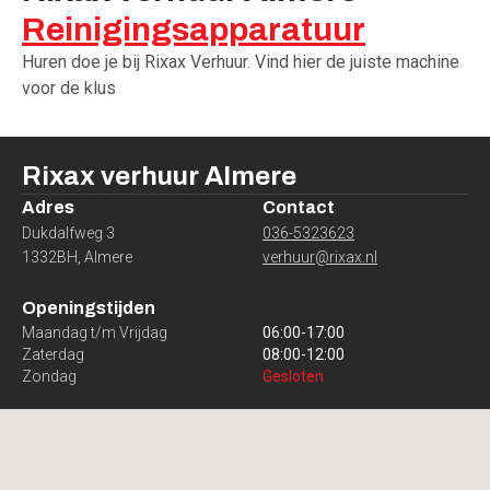
Reinigingsapparatuur
Huren doe je bij Rixax Verhuur. Vind hier de juiste machine
voor de klus
Rixax verhuur
Almere
Adres
Contact
Dukdalfweg 3
036-5323623
1332BH
,
Almere
verhuur@rixax.nl
Openingstijden
Maandag t/m Vrijdag
06:00
-
17:00
Zaterdag
08:00
-
12:00
Zondag
Gesloten