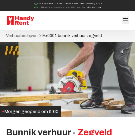
Overzicht van alle verhuurbedrijven
Filter op bedrijven bij jou in de buurt
Geen tussenpartijen bij verhuurovereenkomst
Verhuurbedrijven
Ex0001 bunnik verhuur zegveld
Morgen geopend om 6:00
Bunnik
verhuur
-
Zegveld