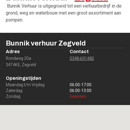
Bunnik Verhuur is uitgegroeid tot een verhuurbedrijf in de
grond­, weg­ en waterbouw met een groot assortiment aan
pompen.
Bunnik verhuur
Zegveld
Adres
Contact
Rondweg 20a
0348-691480
3474KE
,
Zegveld
Openingstijden
Maandag t/m Vrijdag
06:00
-
17:00
Zaterdag
06:00
-
13:00
Zondag
Gesloten