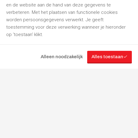
en de website aan de hand van deze gegevens te
verbeteren. Met het plaatsen van functionele cookies
worden persoonsgegevens verwerkt. Je geeft
toestemming voor deze verwerking wanneer je hieronder
op 'toestaan' klikt.
Alleen noodzakelijk
Alles toestaan
“Jouw
partner
in
gereedschapverhuur”
Volg ons
Cookie instellingen
Gebruikersvoorwaarden