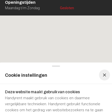
Openingstijden
Maandag t/m Zondag
Gesloten
Menu navigatie
Menu navigatie
Cookie instellingen
Deze website maakt gebruik van cookies
Handyrent maakt gebruik van cookies en daarmee
vergelijkbare technieken. Handyrent gebruikt functionele
cookies om het gedrag van websitebezoekers na te gaan