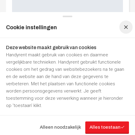
Menu navigatie
Menu navigatie
Cookie instellingen
Deze website maakt gebruik van cookies
Handyrent maakt gebruik van cookies en daarmee
vergelijkbare technieken. Handyrent gebruikt functionele
cookies om het gedrag van websitebezoekers na te gaan
en de website aan de hand van deze gegevens te
verbeteren. Met het plaatsen van functionele cookies
worden persoonsgegevens verwerkt. Je geeft
toestemming voor deze verwerking wanneer je hieronder
op 'toestaan' klikt.
“Jouw
partner
in
gereedschapverhuur”
Alleen noodzakelijk
Alles toestaan
Filteren
Volg ons