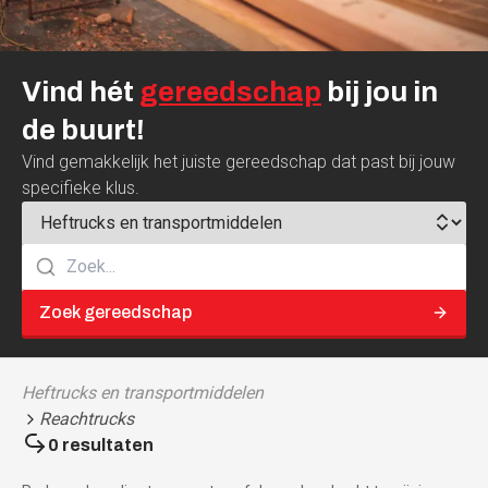
Vind
hét
gereedschap
bij
jou
in
de
buurt!
Vind gemakkelijk het juiste gereedschap dat past bij jouw
specifieke klus.
Zoek gereedschap
Heftrucks en transportmiddelen
Reachtrucks