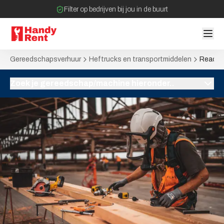
Filter op bedrijven bij jou in de buurt
Geen tussenpartijen bij verhuurovereenkomst
Gereedschapsverhuur
Heftrucks en transportmiddelen
Reacht
Zoek je gereedschap/machine hieronder..