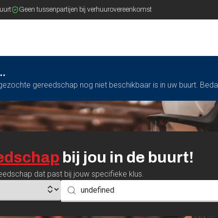
buurt
Geen tussenpartijen bij verhuurovereenkomst
..
t gezochte gereedschap nog niet beschikbaar is in uw buurt. Bed
edschap
bij
jou
in
de
buurt!
eedschap dat past bij jouw specifieke klus.