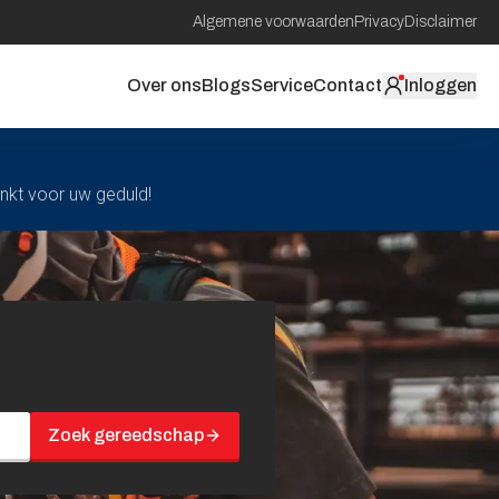
Algemene voorwaarden
Privacy
Disclaimer
Over ons
Blogs
Service
Contact
Inloggen
ankt voor uw geduld!
Zoek gereedschap