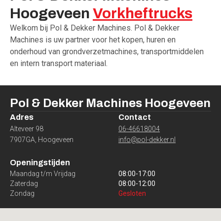
Hoogeveen
Vorkheftrucks
Welkom bij Pol & Dekker Machines. Pol & Dekker
Machines is uw partner voor het kopen, huren en
onderhoud van grondverzetmachines, transportmiddelen
en intern transport materiaal.
Pol & Dekker Machines
Hoogeveen
Adres
Contact
Alteveer 98
06-46618004
7907GA
,
Hoogeveen
info@pol-dekker.nl
Openingstijden
Maandag t/m Vrijdag
08:00
-
17:00
Zaterdag
08:00
-
12:00
Zondag
Gesloten