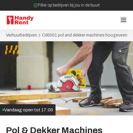
Filter op bedrijven bij jou in de buurt
Geen tussenpartijen bij verhuurovereenkomst
Verhuurbedrijven
Cd0001 pol and dekker machines hoogeveen
Vandaag open tot
17:00
Pol
&
Dekker
Machines