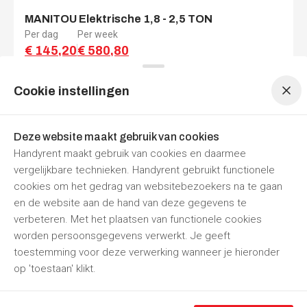
MANITOU Elektrische 1,8 - 2,5 TON
Per dag
Per week
€ 145,20
€ 580,80
Menu navigatie
Menu navigatie
Prijzen zijn
inclusief 21% BTW
Nu reserveren
Cookie instellingen
Deze website maakt gebruik van cookies
Handyrent maakt gebruik van cookies en daarmee
vergelijkbare technieken. Handyrent gebruikt functionele
cookies om het gedrag van websitebezoekers na te gaan
en de website aan de hand van deze gegevens te
verbeteren. Met het plaatsen van functionele cookies
worden persoonsgegevens verwerkt. Je geeft
MANITOU MC25-4
toestemming voor deze verwerking wanneer je hieronder
Per dag
Per week
op 'toestaan' klikt.
€ 199,65
€ 798,60
Prijzen zijn
inclusief 21% BTW