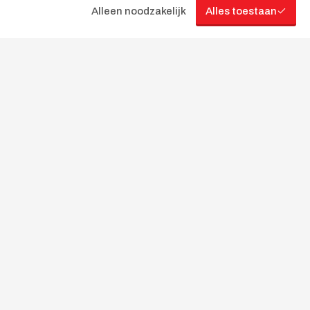
Nu reserveren
Alleen noodzakelijk
Alles toestaan
MANITOU MLT625
Per dag
Per week
€ 193,60
€ 774,40
Prijzen zijn
inclusief 21% BTW
Nu reserveren