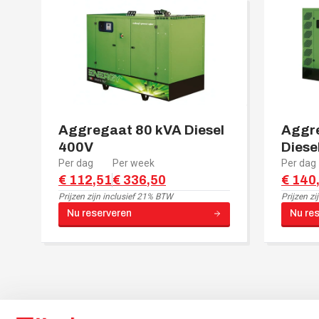
Aggregaat 80 kVA Diesel
Aggr
400V
Diese
Per dag
Per week
Per dag
€ 112,51
€ 336,50
€ 140
Prijzen zijn
inclusief 21% BTW
Prijzen zi
Nu reserveren
Nu re