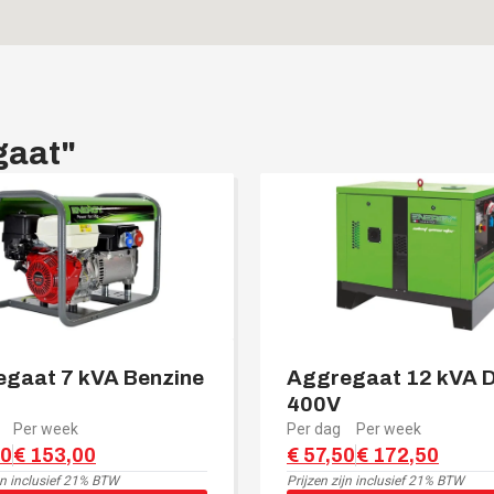
gaat
"
gaat 7 kVA Benzine
Aggregaat 12 kVA D
400V
Per week
Per dag
Per week
00
€ 153,00
€ 57,50
€ 172,50
jn
inclusief 21% BTW
Prijzen zijn
inclusief 21% BTW