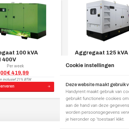
egaat 100 kVA
Aggregaat 125 kVA
l 400V
Diesel 400V
Cookie instellingen
Per week
Per dag
Per week
,00
€ 419,99
€ 152,00
€ 419,99
jn
inclusief 21% BTW
Prijzen zijn
inclusief 21% BTW
Deze website maakt gebruik 
serveren
Nu reserveren
Handyrent maakt gebruik van co
gebruikt functionele cookies o
aan de hand van deze gegevens 
worden persoonsgegevens verwe
je hieronder op 'toestaan' klikt.