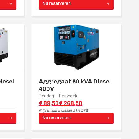
Nu reserveren
iesel
Aggregaat 60 kVA Diesel
400V
Per dag
Per week
€ 89,50
€ 268,50
Prijzen zijn
inclusief 21% BTW
Nu reserveren