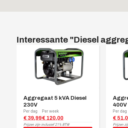
Interessante "
Diesel aggre
Aggregaat 5 kVA Diesel
Aggre
230V
400V
Per dag
Per week
Per dag
€ 39,99
€ 120,00
€ 51,
Prijzen zijn
inclusief 21% BTW
Prijzen zi