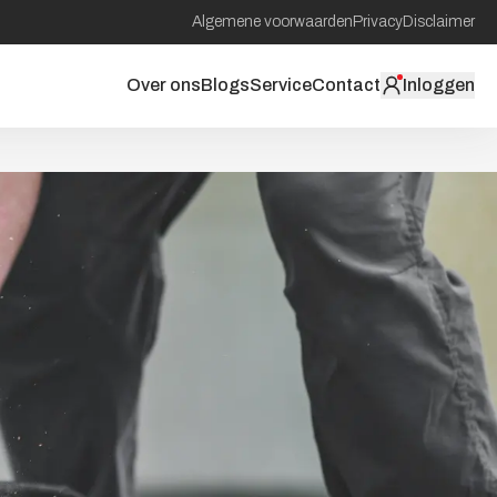
Algemene voorwaarden
Privacy
Disclaimer
Over ons
Blogs
Service
Contact
Inloggen