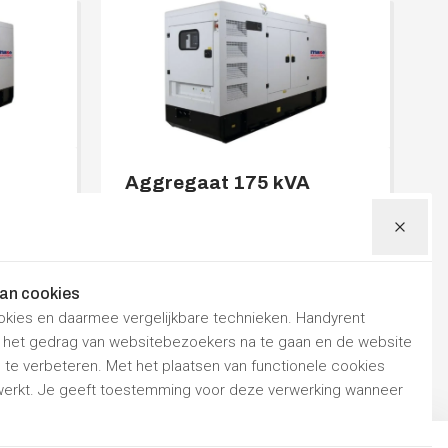
Aggregaat 175 kVA
Diesel 400V
Per dag
Per week
€ 363,00
€ 968,00
Prijzen zijn
inclusief 21% BTW
van cookies
Nu reserveren
okies en daarmee vergelijkbare technieken. Handyrent
m het gedrag van websitebezoekers na te gaan en de website
te verbeteren. Met het plaatsen van functionele cookies
rkt. Je geeft toestemming voor deze verwerking wanneer