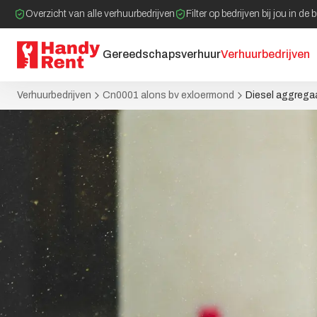
Overzicht van alle verhuurbedrijven
Filter op bedrijven bij jou in de 
Gereedschapsverhuur
Verhuurbedrijven
Verhuurbedrijven
Cn0001 alons bv exloermond
Diesel aggrega