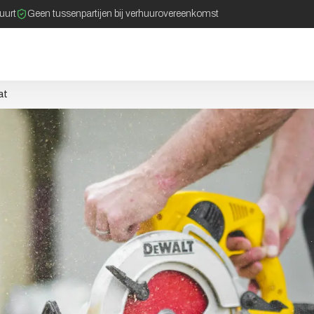
buurt
Geen tussenpartijen bij verhuurovereenkomst
at