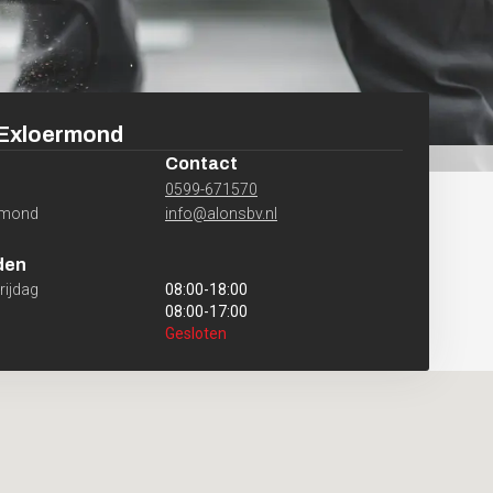
Exloermond
Contact
0599-671570
rmond
info@alonsbv.nl
den
ijdag
08:00
-
18:00
08:00
-
17:00
Gesloten