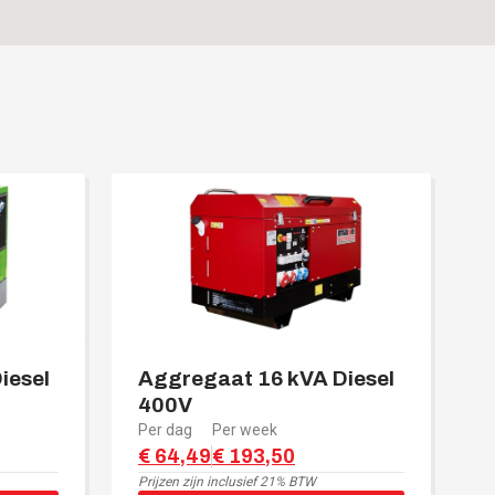
iesel
Aggregaat 16 kVA Diesel
400V
Per dag
Per week
€ 64,49
€ 193,50
Prijzen zijn
inclusief 21% BTW