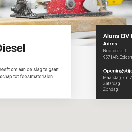
Alons BV
Adres
iesel
Noorderkijl 1
9571AR
,
Exloe
heeft om aan de slag te gaan:
Openingstij
schap tot feestmaterialen.
Maandag t/m Vr
Zaterdag
Zondag