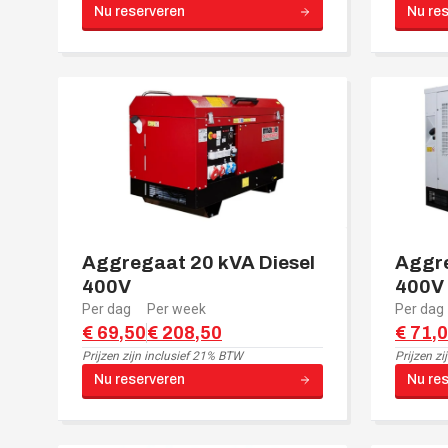
Nu reserveren
Nu re
Aggregaat 20 kVA Diesel
Aggre
400V
400V
Per dag
Per week
Per dag
€ 69,50
€ 208,50
€ 71,
Prijzen zijn
inclusief 21% BTW
Prijzen zi
Nu reserveren
Nu re