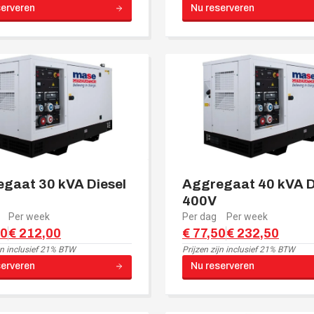
serveren
Nu reserveren
gaat 30 kVA Diesel
Aggregaat 40 kVA D
400V
Per week
Per dag
Per week
00
€ 212,00
€ 77,50
€ 232,50
jn
inclusief 21% BTW
Prijzen zijn
inclusief 21% BTW
serveren
Nu reserveren